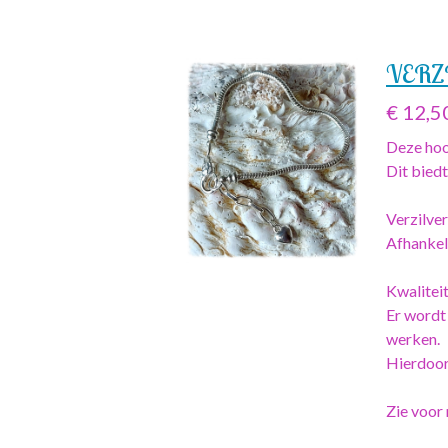
VERZI
€ 12,5
Deze hoo
Dit biedt
Verzilve
Afhankeli
Kwaliteit
Er wordt
werken.
Hierdoor
Zie voor 