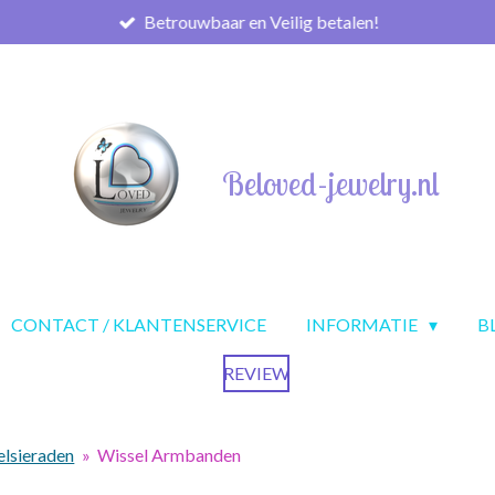
Betrouwbaar en Veilig betalen!
Beloved-jewelry.nl
CONTACT / KLANTENSERVICE
INFORMATIE
B
REVIEW
elsieraden
»
Wissel Armbanden