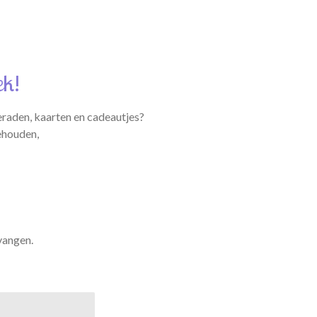
ek!
eraden, kaarten en cadeautjes?
ehouden,
vangen.