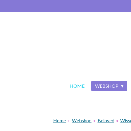
Ga
direct
naar
de
hoofdinhoud
HOME
WEBSHOP
Home
»
Webshop
»
Beloved
»
Wiss