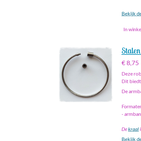
Bekijk de
In wink
Stalen
€ 8,75
Deze rob
Dit biedt
De armba
Formate
- armban
De
kraal
i
Bekijk de