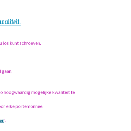
liteit.
u los kunt schroeven.
l gaan.
zo hoogwaardig mogelijke kwaliteit te
oor elke portemonnee.
en
'.