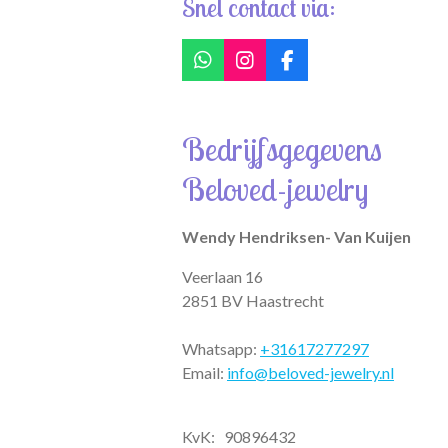
Snel contact via:
W
I
F
h
n
a
a
s
c
t
t
e
Bedrijfsgegevens
s
a
b
A
g
o
Beloved-jewelry
p
r
o
p
a
k
m
Wendy Hendriksen- Van Kuijen
Veerlaan 16
2851 BV Haastrecht
Whatsapp:
+31617277297
Email:
info@beloved-jewelry.nl
KvK: 90896432