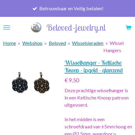
Ga
Betrouwbaar en Veilig betalen!
direct
naar
Beloved-jewelry.nl
de
hoofdinhoud
Home
»
Webshop
»
Beloved
»
Wisselsieraden
»
Wissel
Hangers
Wisselhanger - Keltische
Knoop - ipgold - glanzend
€ 9,50
Deze prachtige wisselhanger is
in een Keltische Knoop patroon
uitgevoerd.
In het midden is een
schroefdraad van ±5mm hoog en
een Ø2,5mm, waardoor u