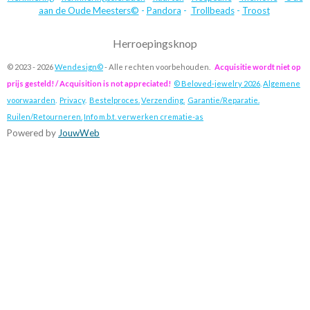
aan de Oude Meesters©
-
Pandora
-
Trollbeads
-
Troost
Herroepingsknop
© 2023 - 2026
Wendesign©
- Alle rechten voorbehouden.
Acquisitie wordt niet op
prijs gesteld! / Acquisition is not appreciated!
© Beloved-jewelry 2026
.
Algemene
voorwaarden
.
Privacy
.
Bestelproces.
Verzending.
Garantie/Reparatie.
Ruilen/Retourneren.
Info m.b.t. verwerken crematie-as
Powered by
JouwWeb