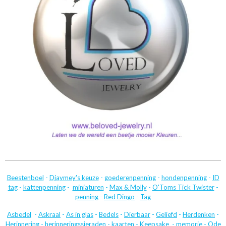
Beestenboel
-
Djaymey's keuze
-
goederenpenning
-
hondenpenning
-
ID
tag
-
kattenpenning
-
miniaturen
-
Max & Molly
-
O'Toms Tick Twister
-
penning
-
Red Dingo
-
Tag
Asbedel
-
Askraal
-
As in glas
-
Bedels
-
Dierbaar
-
Geliefd
-
Herdenken
-
Herinnering
-
herinneringssieraden
-
kaarten
-
Keepsake
-
memorie
-
Ode