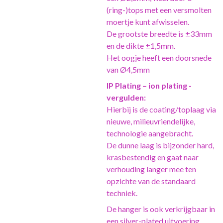
(ring-)tops met een versmolten
moertje kunt afwisselen.
De grootste breedte is ±33mm
en de dikte ±1,5mm.
Het oogje heeft een doorsnede
van Ø4,5mm
IP Plating – ion plating -
vergulden:
Hierbij is de coating/toplaag via
nieuwe, milieuvriendelijke,
technologie aangebracht.
De dunne laag is bijzonder hard,
krasbestendig en gaat naar
verhouding langer mee ten
opzichte van de standaard
techniek.
De hanger is ook verkrijgbaar in
een silver-plated uitvoering.