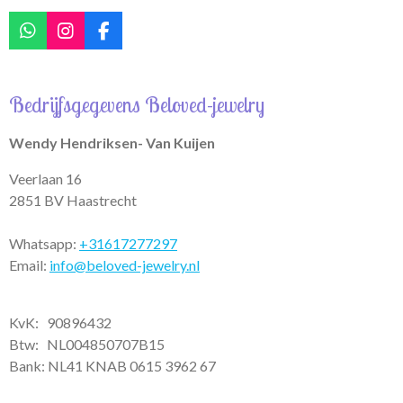
W
I
F
h
n
a
a
s
c
t
t
e
Bedrijfsgegevens Beloved-jewelry
s
a
b
A
g
o
p
r
o
Wendy Hendriksen- Van Kuijen
p
a
k
m
Veerlaan 16
2851 BV Haastrecht
Whatsapp:
+31617277297
Email:
info@beloved-jewelry.nl
KvK: 90896432
Btw:
NL004850707B15
Bank: NL41 KNAB 0615 3962 67