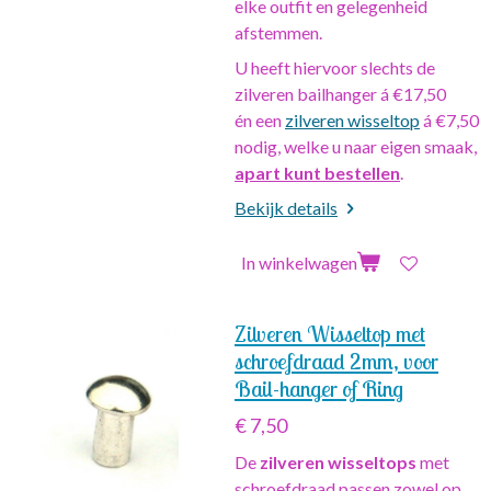
elke outfit en gelegenheid
afstemmen.
U heeft hiervoor slechts de
zilveren bailhanger á €17,50
én een
zilveren wisseltop
á €7,50
nodig, welke u naar eigen smaak,
apart kunt bestellen
.
Bekijk details
In winkelwagen
Zilveren Wisseltop met
schroefdraad 2mm, voor
Bail-hanger of Ring
€ 7,50
De
zilveren wisseltops
met
schroefdraad passen zowel op