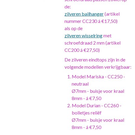
de:
zilveren bailhanger
(artikel
nummer CC230 á €17,50)
als op de
zilveren
wisselring
met
schroefdraad 2 mm (artikel
CC200 á €27,50)
De zilveren eindtops zijn in de
volgende modellen verkrijgbaar:
Model Mariska - CC250 -
neutraal
Ø7mm - buisje voor kraal
8mm - á €7,50
Model Durian - CC260 -
bolletjes reliëf
Ø7mm - buisje voor kraal
8mm - á €7,50