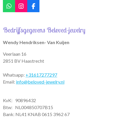
W
I
F
h
n
a
a
s
c
t
t
e
Bedrijfsgegevens Beloved-jewelry
s
a
b
A
g
o
p
r
o
Wendy Hendriksen- Van Kuijen
p
a
k
m
Veerlaan 16
2851 BV Haastrecht
Whatsapp:
+31617277297
Email:
info@beloved-jewelry.nl
KvK: 90896432
Btw:
NL004850707B15
Bank: NL41 KNAB 0615 3962 67