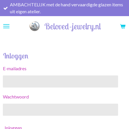
AMBACHTELIJK met de hand vervaardigde glazen items
Ga
uit eigen atelier.
direct
naar
Beloved-jewelry.nl
de
hoofdinhoud
Inloggen
E-mailadres
Wachtwoord
Inloggen