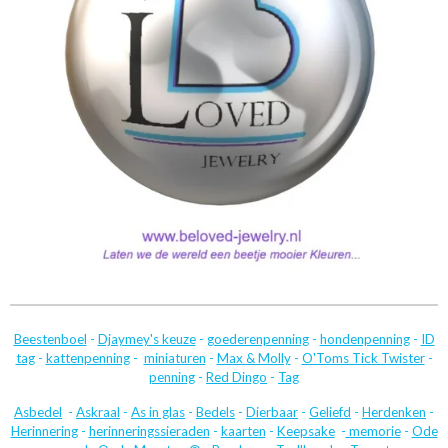
Beestenboel
-
Djaymey's keuze
-
goederenpenning
-
hondenpenning
-
ID
tag
-
kattenpenning
-
miniaturen
-
Max & Molly
-
O'Toms Tick Twister
-
penning
-
Red Dingo
-
Tag
Asbedel
-
Askraal
-
As in glas
-
Bedels
-
Dierbaar
-
Geliefd
-
Herdenken
-
Herinnering
-
herinneringssieraden
-
kaarten
-
Keepsake
-
memorie
-
Ode