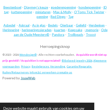
Beestenboel
-
Djaymey's keuze
-
goederenpenning
-
hondenpenning
-
ID
tag
-
kattenpenning
-
miniaturen
-
Max & Molly
-
O'Toms Tick Twister
-
penning
-
Red Dingo
-
Tag
Asbedel
-
Askraal
-
As in glas
-
Bedels
-
Dierbaar
-
Geliefd
-
Herdenken
-
Herinnering
-
herinneringssieraden
-
kaarten
-
Keepsake
-
memorie
-
Ode
aan de Oude Meesters©
-
Pandora
-
Trollbeads
-
Troost
Herroepingsknop
© 2023 - 2026
Wendesign©
- Alle rechten voorbehouden.
Acquisitie wordt niet op
prijs gesteld! / Acquisition is not appreciated!
© Beloved-jewelry 2026
.
Algemene
voorwaarden
.
Privacy
.
Bestelproces.
Verzending.
Garantie/Reparatie.
Ruilen/Retourneren.
Info m.b.t. verwerken crematie-as
Powered by
JouwWeb
Deze website maakt gebruik van cookies om uw