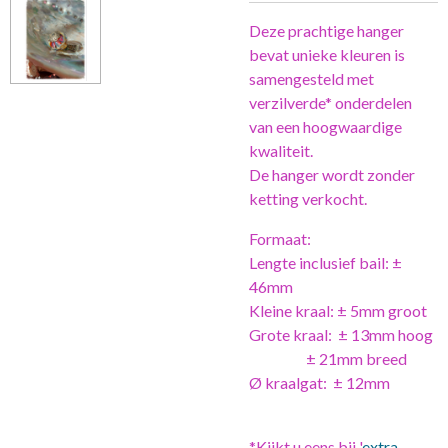
Deze prachtige hanger
bevat unieke kleuren is
samengesteld met
verzilverde* onderdelen
van een hoogwaardige
kwaliteit.
De hanger wordt zonder
ketting verkocht.
Formaat:
Lengte inclusief bail: ±
46mm
Kleine kraal: ± 5mm groot
Grote kraal: ± 13mm hoog
± 21mm breed
Ø kraalgat: ± 12mm
*Kijkt u eens bij '
extra