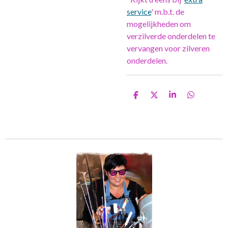
service
' m.b.t. de
mogelijkheden om
verzilverde onderdelen te
vervangen voor zilveren
onderdelen.
D
D
S
D
e
e
h
e
l
e
a
l
e
l
r
e
n
e
n