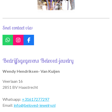
Snel contact via:
W
I
F
h
n
a
a
s
c
t
t
e
Bedrijfsgegevens Beloved-jewelry
s
a
b
A
g
o
p
r
o
Wendy Hendriksen- Van Kuijen
p
a
k
m
Veerlaan 16
2851 BV Haastrecht
Whatsapp:
+31617277297
Email:
info@beloved-jewelry.nl