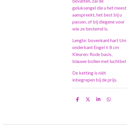
bevatten, zal de
geluksengel die u het meest
aanspreekt, het best bij u
passen, of bij diegene voor
wie ze bestemd is.
Lengte: bovenkant hart t/m
onderkant Engel ± 8 cm
Kleuren: Rode basis,
blauwe bollen met luchtbel
De ketting is niét
inbegrepen bij de prijs.
D
D
S
D
e
e
h
e
l
e
a
l
e
l
r
e
n
e
n