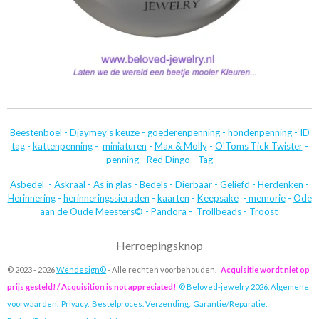
Beestenboel
-
Djaymey's keuze
-
goederenpenning
-
hondenpenning
-
ID
tag
-
kattenpenning
-
miniaturen
-
Max & Molly
-
O'Toms Tick Twister
-
penning
-
Red Dingo
-
Tag
Asbedel
-
Askraal
-
As in glas
-
Bedels
-
Dierbaar
-
Geliefd
-
Herdenken
-
Herinnering
-
herinneringssieraden
-
kaarten
-
Keepsake
-
memorie
-
Ode
aan de Oude Meesters©
-
Pandora
-
Trollbeads
-
Troost
Herroepingsknop
© 2023 - 2026
Wendesign©
- Alle rechten voorbehouden.
Acquisitie wordt niet op
prijs gesteld! / Acquisition is not appreciated!
© Beloved-jewelry 2026
.
Algemene
voorwaarden
.
Privacy
.
Bestelproces.
Verzending.
Garantie/Reparatie.