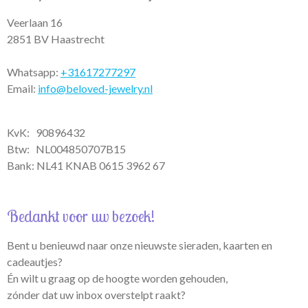
p
a
k
m
Veerlaan 16
2851 BV Haastrecht
Whatsapp:
+31617277297
Email:
info@beloved-jewelry.nl
KvK: 90896432
Btw:
NL004850707B15
Bank: NL41 KNAB 0615 3962 67
Bedankt voor uw bezoek!
Bent u benieuwd naar onze nieuwste sieraden, kaarten en
cadeautjes?
Én wilt u graag op de hoogte worden gehouden,
zónder dat uw inbox overstelpt raakt?