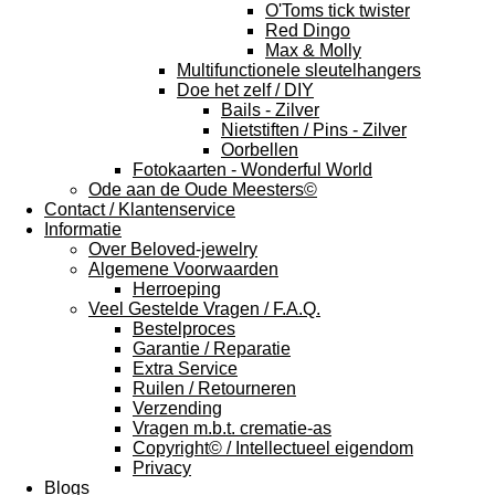
O'Toms tick twister
Red Dingo
Max & Molly
Multifunctionele sleutelhangers
Doe het zelf / DIY
Bails - Zilver
Nietstiften / Pins - Zilver
Oorbellen
Fotokaarten - Wonderful World
Ode aan de Oude Meesters©
Contact / Klantenservice
Informatie
Over Beloved-jewelry
Algemene Voorwaarden
Herroeping
Veel Gestelde Vragen / F.A.Q.
Bestelproces
Garantie / Reparatie
Extra Service
Ruilen / Retourneren
Verzending
Vragen m.b.t. crematie-as
Copyright© / Intellectueel eigendom
Privacy
Blogs