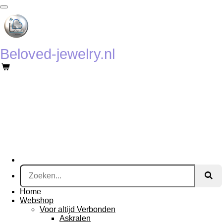
Ga
direct
naar
de
hoofdinhoud
Beloved-jewelry.nl
Home
Webshop
Voor altijd Verbonden
Askralen