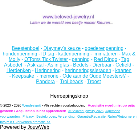
Beestenboel
-
Djaymey's keuze
-
goederenpenning
-
hondenpenning
-
ID tag
-
kattenpenning
-
miniaturen
-
Max &
Molly
-
O'Toms Tick Twister
-
penning
-
Red Dingo
-
Tag
Asbedel
-
Askraal
-
As in glas
-
Bedels
-
Dierbaar
-
Geliefd
-
Herdenken
-
Herinnering
-
herinneringssieraden
-
kaarten
-
Keepsake
-
memorie
-
Ode aan de Oude Meesters©
-
Pandora
-
Trollbeads
-
Troost
Herroepingsknop
© 2023 - 2026
Wendesign©
- Alle rechten voorbehouden.
Acquisitie wordt niet op prijs
gesteld! / Acquisition is not appreciated!
© Beloved-jewelry 2026
.
Algemene
voorwaarden
.
Privacy
.
Bestelproces.
Verzending.
Garantie/Reparatie.
Ruilen/Retourneren.
Info m.b.t. verwerken crematie-as
Powered by
JouwWeb