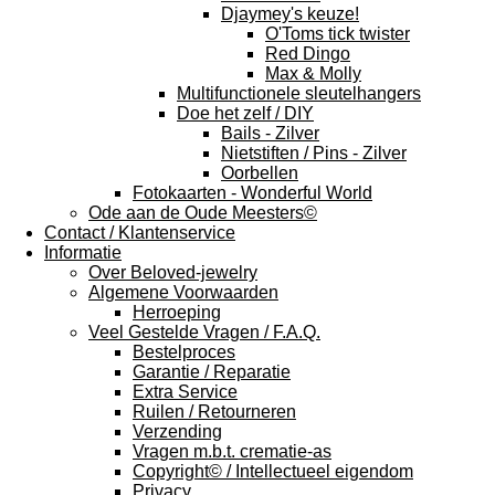
Djaymey's keuze!
O'Toms tick twister
Red Dingo
Max & Molly
Multifunctionele sleutelhangers
Doe het zelf / DIY
Bails - Zilver
Nietstiften / Pins - Zilver
Oorbellen
Fotokaarten - Wonderful World
Ode aan de Oude Meesters©
Contact / Klantenservice
Informatie
Over Beloved-jewelry
Algemene Voorwaarden
Herroeping
Veel Gestelde Vragen / F.A.Q.
Bestelproces
Garantie / Reparatie
Extra Service
Ruilen / Retourneren
Verzending
Vragen m.b.t. crematie-as
Copyright© / Intellectueel eigendom
Privacy