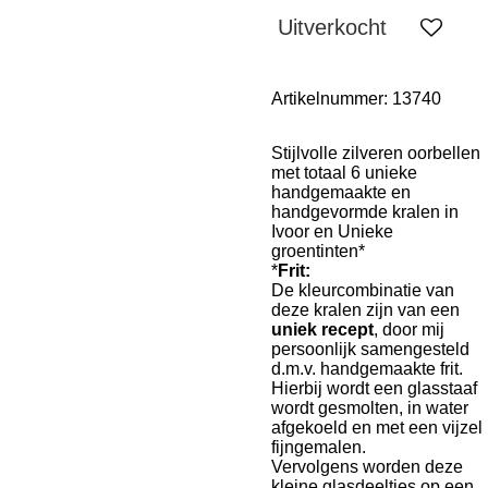
Uitverkocht
Artikelnummer:
13740
Stijlvolle zilveren oorbellen
met totaal 6 unieke
handgemaakte en
handgevormde kralen in
Ivoor en Unieke
groentinten*
*
Frit:
De kleurcombinatie van
deze kralen zijn van een
uniek recept
, door mij
persoonlijk samengesteld
d.m.v. handgemaakte frit.
Hierbij wordt een glasstaaf
wordt gesmolten, in water
afgekoeld en met een vijzel
fijngemalen.
Vervolgens worden deze
kleine glasdeeltjes op een