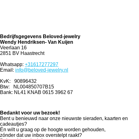
W
I
F
h
n
a
a
s
c
t
t
e
Bedrijfsgegevens Beloved-jewelry
s
a
b
Wendy Hendriksen- Van Kuijen
A
g
o
Veerlaan 16
p
r
o
2851 BV Haastrecht
p
a
k
m
Whatsapp:
+31617277297
Email:
info@beloved-jewelry.nl
KvK: 90896432
Btw:
NL004850707B15
Bank: NL41 KNAB 0615 3962 67
Bedankt voor uw bezoek!
Bent u benieuwd naar onze nieuwste sieraden, kaarten en
cadeautjes?
Én wilt u graag op de hoogte worden gehouden,
zónder dat uw inbox overstelpt raakt?