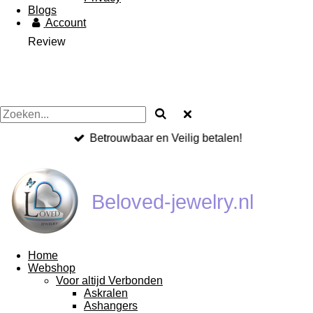
Blogs
Account
Review
Betrouwbaar en Veilig betalen!
Beloved-jewelry.nl
Home
Webshop
Voor altijd Verbonden
Askralen
Ashangers