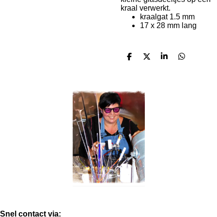
kraal verwerkt.
kraalgat 1.5 mm
17 x 28 mm lang
D
D
S
D
e
e
h
e
l
e
a
l
e
l
r
e
n
e
n
Snel contact via: