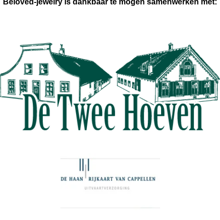
Beloved-jewelry is dankbaar te mogen samenwerken met: