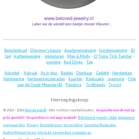
Beestenboel
-
Djaymey's keuze
-
goederenpenning
-
hondenpenning
-
ID
tag
-
kattenpenning
-
miniaturen
-
Max & Molly
-
O'Toms Tick Twister
-
penning
-
Red Dingo
-
Tag
Asbedel
-
Askraal
-
As in glas
-
Bedels
-
Dierbaar
-
Geliefd
-
Herdenken
-
Herinnering
-
herinneringssieraden
-
kaarten
-
Keepsake
-
memorie
-
Ode
aan de Oude Meesters©
-
Pandora
-
Trollbeads
-
Troost
Herroepingsknop
© 2023 - 2026
Wendesign©
- Alle rechten voorbehouden.
Acquisitie wordt niet op
prijs gesteld! / Acquisition is not appreciated!
© Beloved-jewelry 2026
.
Algemene
voorwaarden
.
Privacy
.
Bestelproces.
Verzending.
Garantie/Reparatie.
Ruilen/Retourneren.
Info m.b.t. verwerken crematie-as