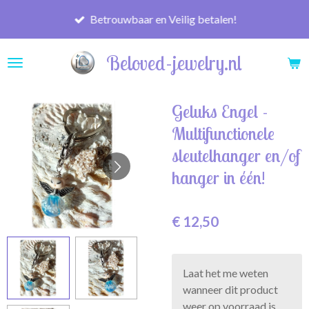
Ga
Betrouwbaar en Veilig betalen!
direct
naar
Beloved-jewelry.nl
de
hoofdinhoud
Geluks Engel -
Multifunctionele
sleutelhanger en/of
hanger in één!
€ 12,50
Laat het me weten
wanneer dit product
weer op voorraad is.