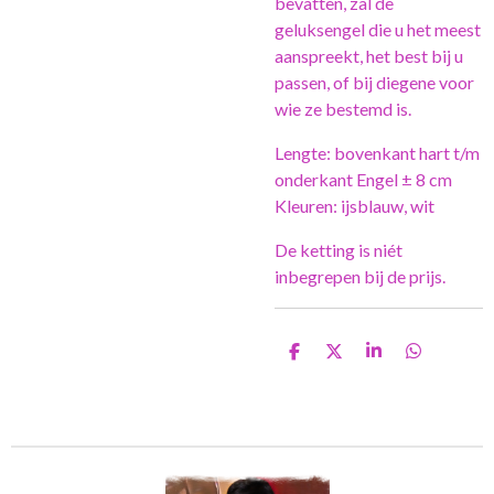
bevatten, zal de
geluksengel die u het meest
aanspreekt, het best bij u
passen, of bij diegene voor
wie ze bestemd is.
Lengte: bovenkant hart t/m
onderkant Engel ± 8 cm
Kleuren: ijsblauw, wit
De ketting is niét
inbegrepen bij de prijs.
D
D
S
D
e
e
h
e
l
e
a
l
e
l
r
e
n
e
n