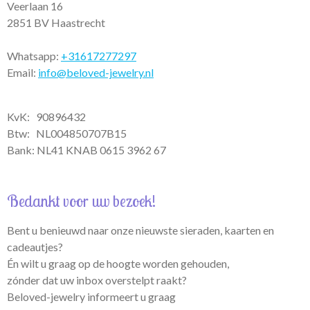
m
Veerlaan 16
2851 BV Haastrecht
Whatsapp:
+31617277297
Email:
info@beloved-jewelry.nl
KvK: 90896432
Btw:
NL004850707B15
Bank: NL41 KNAB 0615 3962 67
Bedankt voor uw bezoek!
Bent u benieuwd naar onze nieuwste sieraden, kaarten en
cadeautjes?
Én wilt u graag op de hoogte worden gehouden,
zónder dat uw inbox overstelpt raakt?
Beloved-jewelry informeert u graag