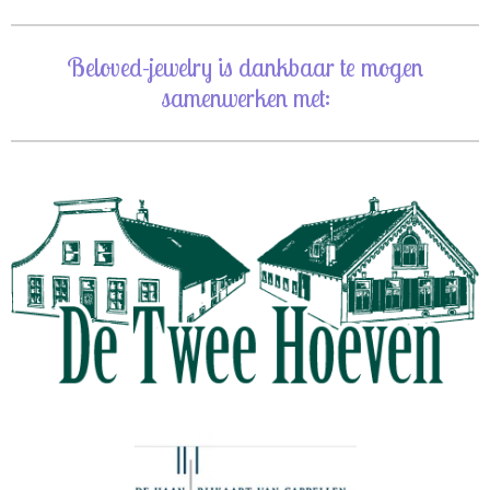
Beloved-jewelry is dankbaar te mogen
samenwerken met: