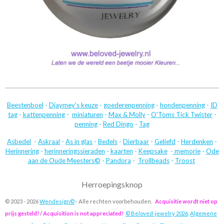
Beestenboel
-
Djaymey's keuze
-
goederenpenning
-
hondenpenning
-
ID
tag
-
kattenpenning
-
miniaturen
-
Max & Molly
-
O'Toms Tick Twister
-
penning
-
Red Dingo
-
Tag
Asbedel
-
Askraal
-
As in glas
-
Bedels
-
Dierbaar
-
Geliefd
-
Herdenken
-
Herinnering
-
herinneringssieraden
-
kaarten
-
Keepsake
-
memorie
-
Ode
aan de Oude Meesters©
-
Pandora
-
Trollbeads
-
Troost
Herroepingsknop
© 2023 - 2026
Wendesign©
- Alle rechten voorbehouden.
Acquisitie wordt niet op
prijs gesteld! / Acquisition is not appreciated!
© Beloved-jewelry 2026
.
Algemene