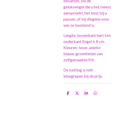
bevatten, zal de
geluksengel die u het meest
aanspreekt, het best bij u
passen, of bij diegene voor
wie ze bestemd is.
Lengte: bovenkant hart t/m
onderkant Engel ± 8 cm
Kleuren: ivoor, unieke
blauw-groentinten van
zelfgemaakte frit.
De ketting is niét
inbegrepen bij de prijs.
D
D
S
D
e
e
h
e
l
e
a
l
e
l
r
e
n
e
n