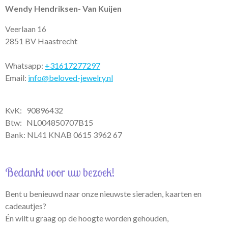
p
r
o
Wendy Hendriksen- Van Kuijen
p
a
k
m
Veerlaan 16
2851 BV Haastrecht
Whatsapp:
+31617277297
Email:
info@beloved-jewelry.nl
KvK: 90896432
Btw:
NL004850707B15
Bank: NL41 KNAB 0615 3962 67
Bedankt voor uw bezoek!
Bent u benieuwd naar onze nieuwste sieraden, kaarten en
cadeautjes?
Én wilt u graag op de hoogte worden gehouden,