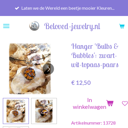
Ga
Laten we de Wereld een beetje mooier Kleuren...
direct
naar
Beloved-jewelry.nl
de
hoofdinhoud
Hanger 'Bulbs &
Bubbles': zwart-
wit-topaas-paars
€ 12,50
In
winkelwagen
Artikelnummer:
13728