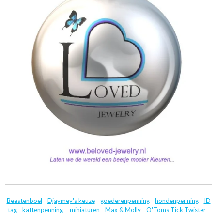
Beestenboel
-
Djaymey's keuze
-
goederenpenning
-
hondenpenning
-
ID
tag
-
kattenpenning
-
miniaturen
-
Max & Molly
-
O'Toms Tick Twister
-