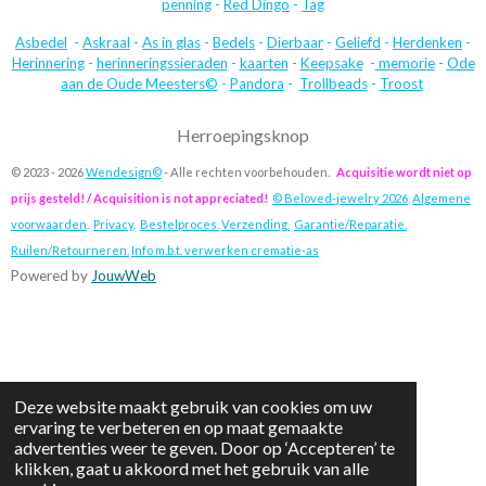
penning
-
Red Dingo
-
Tag
Asbedel
-
Askraal
-
As in glas
-
Bedels
-
Dierbaar
-
Geliefd
-
Herdenken
-
Herinnering
-
herinneringssieraden
-
kaarten
-
Keepsake
-
memorie
-
Ode
aan de Oude Meesters©
-
Pandora
-
Trollbeads
-
Troost
Herroepingsknop
© 2023 - 2026
Wendesign©
- Alle rechten voorbehouden.
Acquisitie wordt niet op
prijs gesteld! / Acquisition is not appreciated!
© Beloved-jewelry 2026
.
Algemene
voorwaarden
.
Privacy
.
Bestelproces.
Verzending.
Garantie/Reparatie.
Ruilen/Retourneren.
Info m.b.t. verwerken crematie-as
Powered by
JouwWeb
Deze website maakt gebruik van cookies om uw
ervaring te verbeteren en op maat gemaakte
advertenties weer te geven. Door op ‘Accepteren’ te
klikken, gaat u akkoord met het gebruik van alle