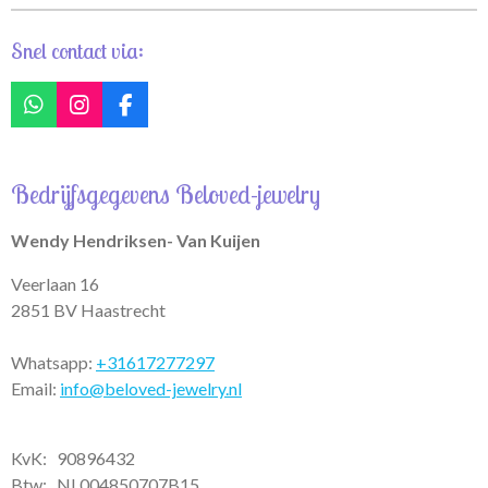
Snel contact via:
W
I
F
h
n
a
a
s
c
t
t
e
Bedrijfsgegevens Beloved-jewelry
s
a
b
A
g
o
p
r
o
Wendy Hendriksen- Van Kuijen
p
a
k
m
Veerlaan 16
2851 BV Haastrecht
Whatsapp:
+31617277297
Email:
info@beloved-jewelry.nl
KvK: 90896432
Btw:
NL004850707B15