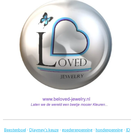
Beestenboel
-
Djaymey's keuze
-
goederenpenning
-
hondenpenning
-
ID