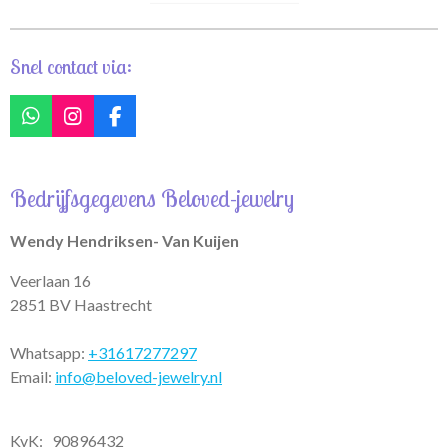
Snel contact via:
W
I
F
h
n
a
a
s
c
t
t
e
Bedrijfsgegevens Beloved-jewelry
s
a
b
A
g
o
p
r
o
Wendy Hendriksen- Van Kuijen
p
a
k
m
Veerlaan 16
2851 BV Haastrecht
Whatsapp:
+31617277297
Email:
info@beloved-jewelry.nl
KvK: 90896432