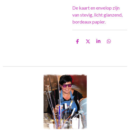
De kaart en envelop zijn
van stevig, licht glanzend,
bordeaux papier.
D
D
S
D
e
e
h
e
l
e
a
l
e
l
r
e
n
e
n