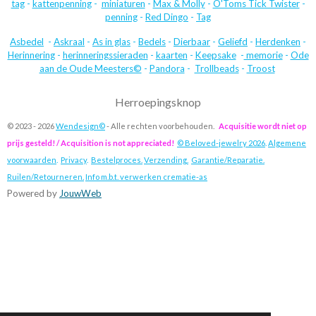
tag
-
kattenpenning
-
miniaturen
-
Max & Molly
-
O'Toms Tick Twister
-
penning
-
Red Dingo
-
Tag
Asbedel
-
Askraal
-
As in glas
-
Bedels
-
Dierbaar
-
Geliefd
-
Herdenken
-
Herinnering
-
herinneringssieraden
-
kaarten
-
Keepsake
-
memorie
-
Ode
aan de Oude Meesters©
-
Pandora
-
Trollbeads
-
Troost
Herroepingsknop
© 2023 - 2026
Wendesign©
- Alle rechten voorbehouden.
Acquisitie wordt niet op
prijs gesteld! / Acquisition is not appreciated!
© Beloved-jewelry 2026
.
Algemene
voorwaarden
.
Privacy
.
Bestelproces.
Verzending.
Garantie/Reparatie.
Ruilen/Retourneren.
Info m.b.t. verwerken crematie-as
Powered by
JouwWeb