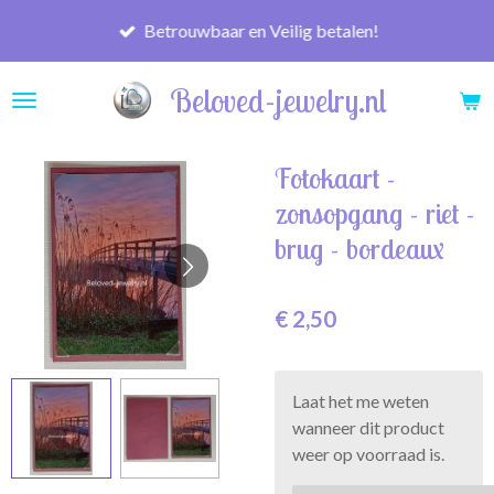
Ga
Betrouwbaar en Veilig betalen!
direct
naar
Beloved-jewelry.nl
de
hoofdinhoud
Fotokaart -
zonsopgang - riet -
brug - bordeaux
€ 2,50
Laat het me weten
wanneer dit product
weer op voorraad is.