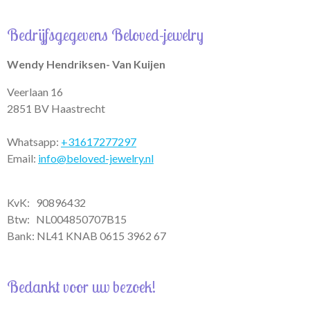
a
s
c
t
t
e
Bedrijfsgegevens Beloved-jewelry
s
a
b
A
g
o
p
r
o
Wendy Hendriksen- Van Kuijen
p
a
k
m
Veerlaan 16
2851 BV Haastrecht
Whatsapp:
+31617277297
Email:
info@beloved-jewelry.nl
KvK: 90896432
Btw:
NL004850707B15
Bank: NL41 KNAB 0615 3962 67
Bedankt voor uw bezoek!