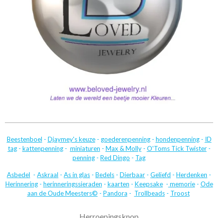
Beestenboel
-
Djaymey's keuze
-
goederenpenning
-
hondenpenning
-
ID
tag
-
kattenpenning
-
miniaturen
-
Max & Molly
-
O'Toms Tick Twister
-
penning
-
Red Dingo
-
Tag
Asbedel
-
Askraal
-
As in glas
-
Bedels
-
Dierbaar
-
Geliefd
-
Herdenken
-
Herinnering
-
herinneringssieraden
-
kaarten
-
Keepsake
-
memorie
-
Ode
aan de Oude Meesters©
-
Pandora
-
Trollbeads
-
Troost
Herroepingsknop