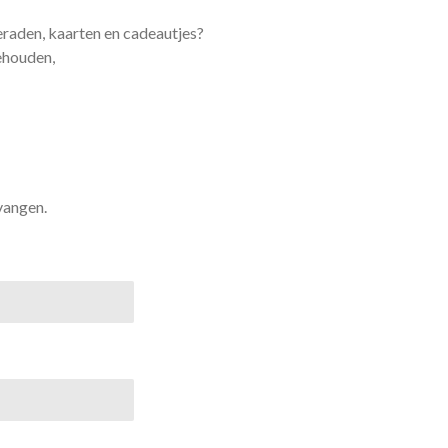
eraden, kaarten en cadeautjes?
ehouden,
vangen.