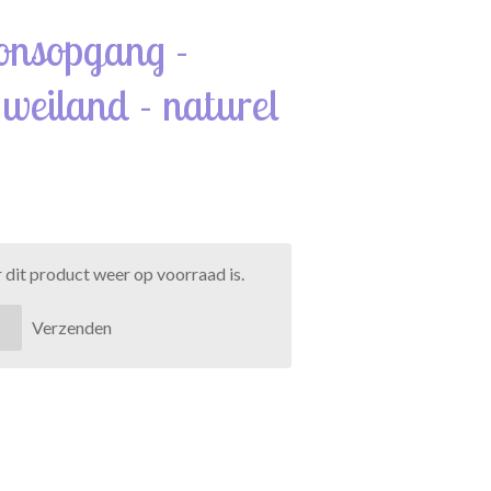
zonsopgang -
 weiland - naturel
dit product weer op voorraad is.
Verzenden