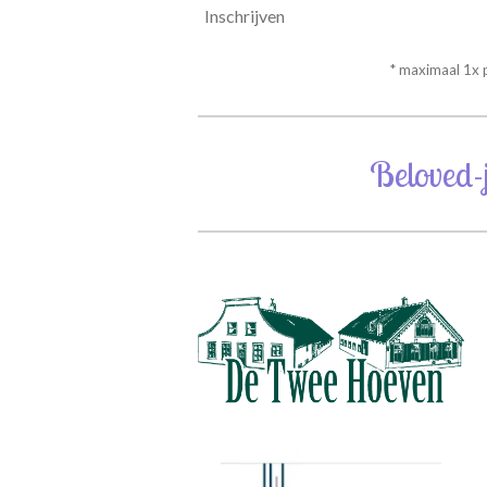
Inschrijven
* maximaal 1x
Beloved-