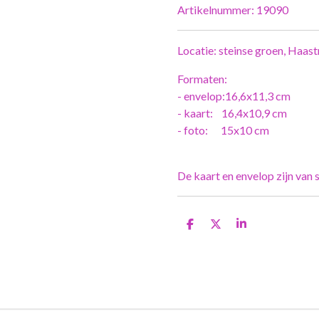
Artikelnummer:
19090
Locatie: steinse groen, Haas
Formaten:
- envelop:16,6x11,3 cm
- kaart: 16,4x10,9 cm
- foto: 15x10 cm
De kaart en envelop zijn van s
D
D
S
e
e
h
l
e
a
e
l
r
n
e