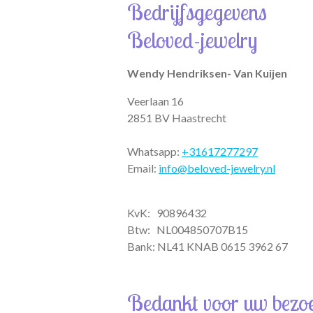
Bedrijfsgegevens
s
a
b
A
g
o
Beloved-jewelry
p
r
o
p
a
k
m
Wendy Hendriksen- Van Kuijen
Veerlaan 16
2851 BV Haastrecht
Whatsapp:
+31617277297
Email:
info@beloved-jewelry.nl
KvK: 90896432
Btw:
NL004850707B15
Bank: NL41 KNAB 0615 3962 67
Bedankt voor uw bezo