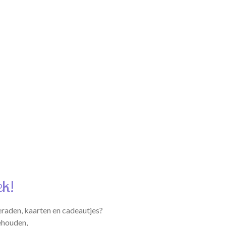
ek!
eraden, kaarten en cadeautjes?
ehouden,