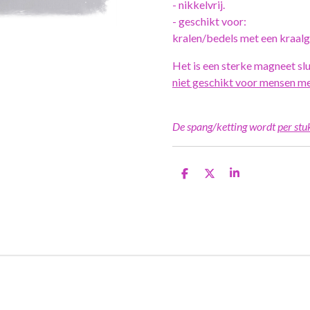
- nikkelvrij.
- geschikt voor:
kralen/bedels met een kraal
Het is een sterke magneet sl
niet geschikt voor mensen m
De spang/ketting wordt
per stu
D
D
S
e
e
h
l
e
a
e
l
r
n
e