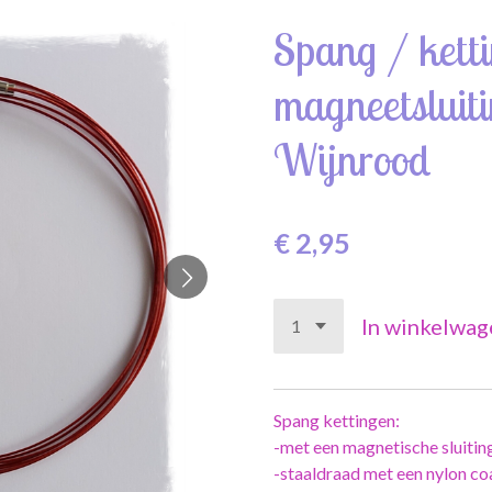
Spang / kett
magneetsluiti
Wijnrood
€ 2,95
In winkelwag
Spang kettingen:
-met een magnetische sluiting
-staaldraad met een nylon co