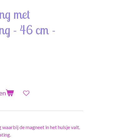
ing met
ng - 46 cm -
en
 waarbij de magneet in het hulsje valt.
ating.