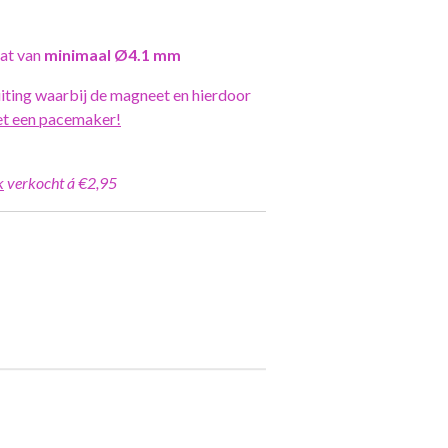
gat van
minimaal Ø4.1 mm
uiting waarbij de magneet en hierdoor
et een pacemaker!
k
verkocht á €2,95