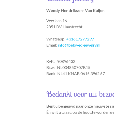
p
a
k
m
Wendy Hendriksen- Van Kuijen
Veerlaan 16
2851 BV Haastrecht
Whatsapp:
+31617277297
Email:
info@beloved-jewelry.nl
KvK: 90896432
Btw:
NL004850707B15
Bank: NL41 KNAB 0615 3962 67
Bedankt voor uw bezo
Bent u benieuwd naar onze nieuwste si
Én wilt u graag op de hoogte worden g