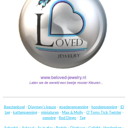
Beestenboel
-
Djaymey's keuze
-
goederenpenning
-
hondenpenning
-
ID
tag
-
kattenpenning
-
miniaturen
-
Max & Molly
-
O'Toms Tick Twister
-
penning
-
Red Dingo
-
Tag
Asbedel
-
Askraal
-
As in glas
-
Bedels
-
Dierbaar
-
Geliefd
-
Herdenken
-