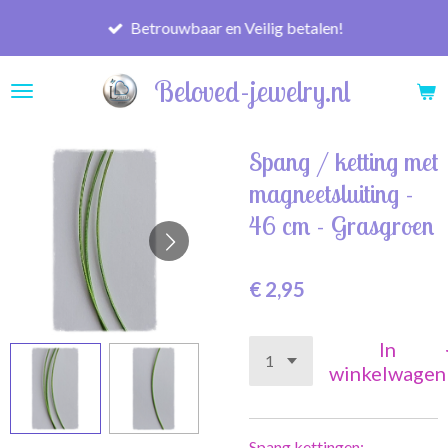
Ga
Betrouwbaar en Veilig betalen!
direct
naar
Beloved-jewelry.nl
de
hoofdinhoud
Spang / ketting met
magneetsluiting -
46 cm - Grasgroen
€ 2,95
In
winkelwagen
Spang kettingen: