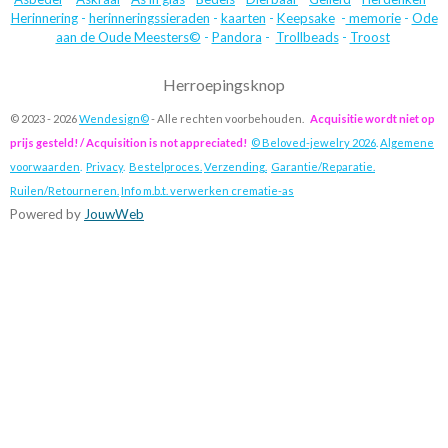
Herinnering
-
herinneringssieraden
-
kaarten
-
Keepsake
-
memorie
-
Ode
aan de Oude Meesters©
-
Pandora
-
Trollbeads
-
Troost
Herroepingsknop
© 2023 - 2026
Wendesign©
- Alle rechten voorbehouden.
Acquisitie wordt niet op
prijs gesteld! / Acquisition is not appreciated!
© Beloved-jewelry 2026
.
Algemene
voorwaarden
.
Privacy
.
Bestelproces.
Verzending.
Garantie/Reparatie.
Ruilen/Retourneren.
Info m.b.t. verwerken crematie-as
Powered by
JouwWeb