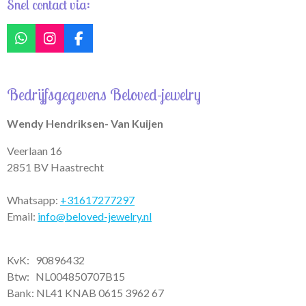
Snel contact via:
W
I
F
h
n
a
a
s
c
t
t
e
Bedrijfsgegevens Beloved-jewelry
s
a
b
A
g
o
p
r
o
Wendy Hendriksen- Van Kuijen
p
a
k
m
Veerlaan 16
2851 BV Haastrecht
Whatsapp:
+31617277297
Email:
info@beloved-jewelry.nl
KvK: 90896432
Btw:
NL004850707B15
Bank: NL41 KNAB 0615 3962 67