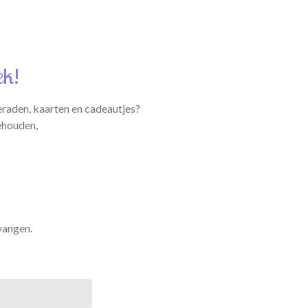
ek!
eraden, kaarten en cadeautjes?
ehouden,
vangen.