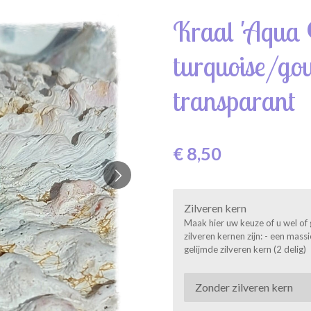
Kraal 'Aqua G
turquoise/go
transparant
€ 8,50
Zilveren kern
Maak hier uw keuze of u wel of 
zilveren kernen zijn: - een mas
gelijmde zilveren kern (2 delig)