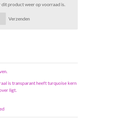
dit product weer op voorraad is.
Verzenden
ven.
aal is transparant heeft turquoise kern
ver ligt.
ed