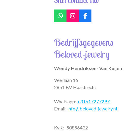
Snel contact via:
W
I
F
h
n
a
a
s
c
t
t
e
Bedrijfsgegevens
s
a
b
A
g
o
Beloved-jewelry
p
r
o
p
a
k
m
Wendy Hendriksen- Van Kuijen
Veerlaan 16
2851 BV Haastrecht
Whatsapp:
+31617277297
Email:
info@beloved-jewelry.nl
KvK: 90896432