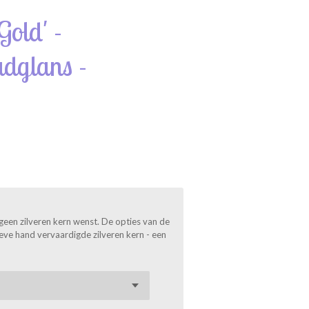
old' -
udglans -
geen zilveren kern wenst. De opties van de
sieve hand vervaardigde zilveren kern - een