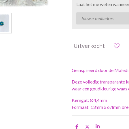
Laat het me weten wanneer 
Uitverkocht
Geinspireerd door de Maledi
Deze volledig transparante kr
waar een goudkleurige waas o
Kerngat: Ø4,4mm
Formaat: 13mm x 6,4mm bre
D
D
S