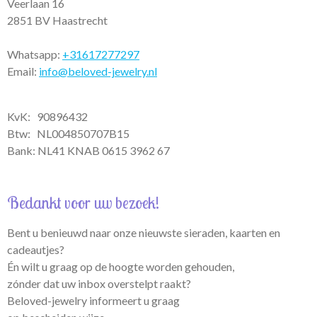
m
Veerlaan 16
2851 BV Haastrecht
Whatsapp:
+31617277297
Email:
info@beloved-jewelry.nl
KvK: 90896432
Btw:
NL004850707B15
Bank: NL41 KNAB 0615 3962 67
Bedankt voor uw bezoek!
Bent u benieuwd naar onze nieuwste sieraden, kaarten en
cadeautjes?
Én wilt u graag op de hoogte worden gehouden,
zónder dat uw inbox overstelpt raakt?
Beloved-jewelry informeert u graag