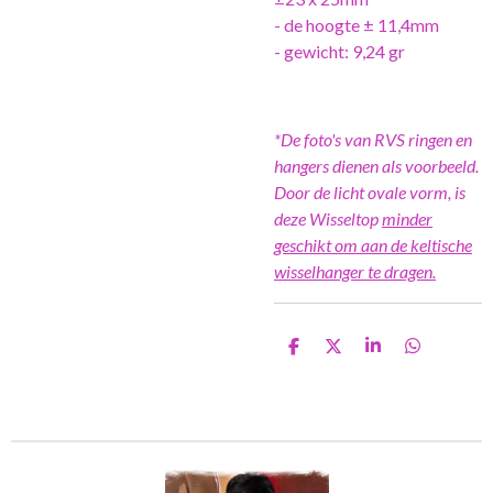
- de hoogte ± 11,4mm
- gewicht: 9,24 gr
*De foto's van RVS ringen en
hangers dienen als voorbeeld.
Door de licht ovale vorm, is
deze Wisseltop
minder
geschikt om aan de keltische
wisselhanger te dragen.
D
D
S
D
e
e
h
e
l
e
a
l
e
l
r
e
n
e
n