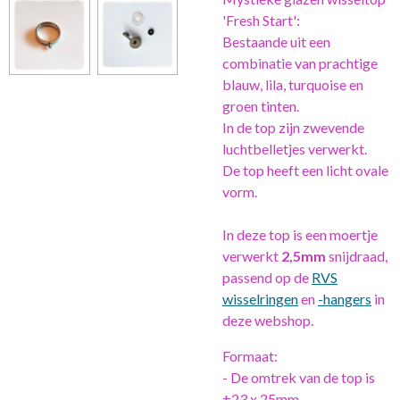
'Fresh Start':
Bestaande uit een
combinatie van prachtige
blauw, lila, turquoise en
groen tinten.
In de top zijn zwevende
luchtbelletjes verwerkt.
De top heeft een licht ovale
vorm.
In deze top is een moertje
verwerkt
2,5mm
snijdraad,
passend op de
RVS
wisselringen
en
-hangers
in
deze webshop.
Formaat:
- De omtrek van de top is
±23 x 25mm