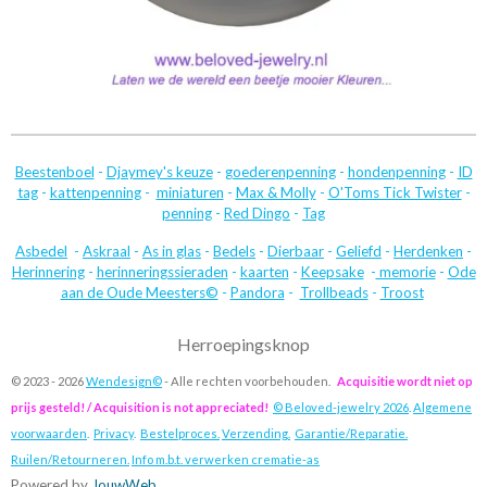
Beestenboel
-
Djaymey's keuze
-
goederenpenning
-
hondenpenning
-
ID
tag
-
kattenpenning
-
miniaturen
-
Max & Molly
-
O'Toms Tick Twister
-
penning
-
Red Dingo
-
Tag
Asbedel
-
Askraal
-
As in glas
-
Bedels
-
Dierbaar
-
Geliefd
-
Herdenken
-
Herinnering
-
herinneringssieraden
-
kaarten
-
Keepsake
-
memorie
-
Ode
aan de Oude Meesters©
-
Pandora
-
Trollbeads
-
Troost
Herroepingsknop
© 2023 - 2026
Wendesign©
- Alle rechten voorbehouden.
Acquisitie wordt niet op
prijs gesteld! / Acquisition is not appreciated!
© Beloved-jewelry 2026
.
Algemene
voorwaarden
.
Privacy
.
Bestelproces.
Verzending.
Garantie/Reparatie.
Ruilen/Retourneren.
Info m.b.t. verwerken crematie-as
Powered by
JouwWeb