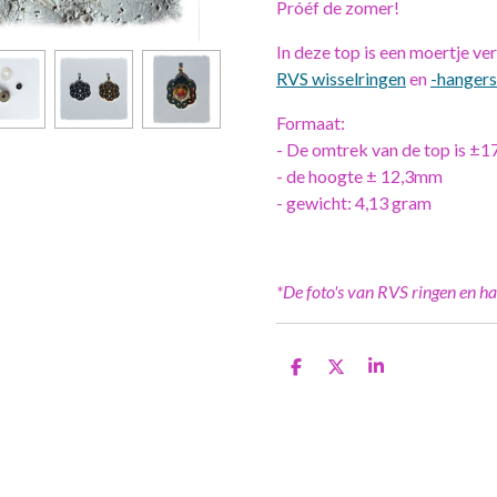
Próéf de zomer!
In deze top is een moertje v
RVS wisselringen
en
-hangers
Formaat:
- De omtrek van de top is ±
- de hoogte ± 12,3mm
- gewicht: 4,13 gram
*De foto's van RVS ringen en ha
D
D
S
e
e
h
l
e
a
e
l
r
n
e