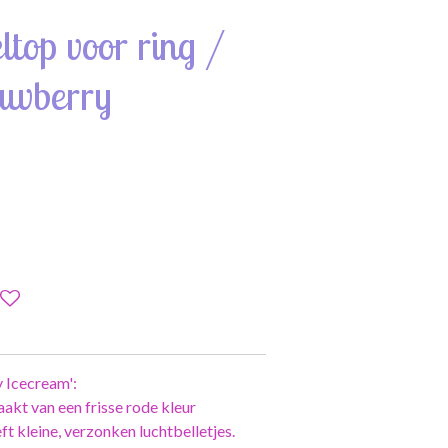
top voor ring /
rawberry
 Icecream':
akt van een frisse rode kleur
t kleine, verzonken luchtbelletjes.