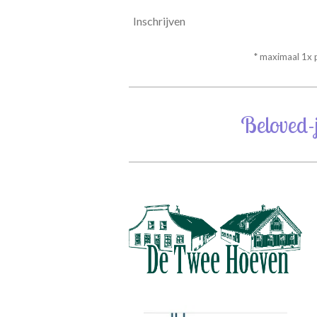
Inschrijven
* maximaal 1x
Beloved-