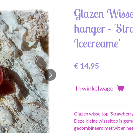
Glazen Wissel
hanger - 'St
Icecreame'
€ 14,95
In winkelwagen
Glazen wisseltop 'Strawberry
Deze kleine wisseltop is gema
gecombineerd met wit en heef