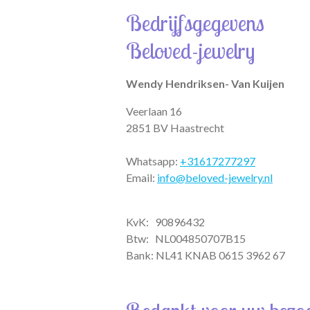
t
t
e
Bedrijfsgegevens
s
a
b
A
g
o
Beloved-jewelry
p
r
o
p
a
k
m
Wendy Hendriksen- Van Kuijen
Veerlaan 16
2851 BV Haastrecht
Whatsapp:
+31617277297
Email:
info@beloved-jewelry.nl
KvK: 90896432
Btw:
NL004850707B15
Bank: NL41 KNAB 0615 3962 67