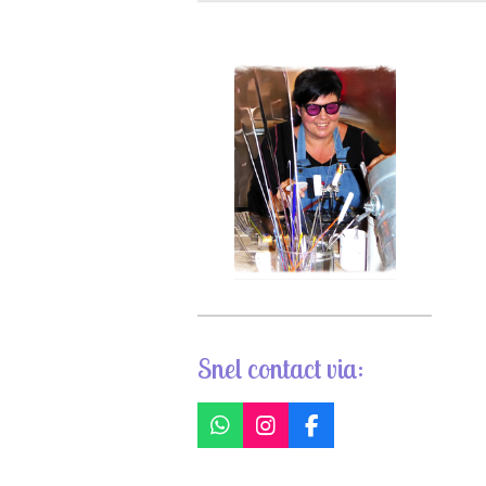
Snel contact via:
W
I
F
h
n
a
a
s
c