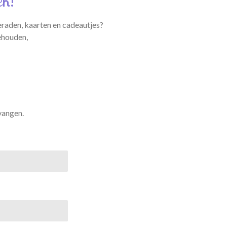
ek!
eraden, kaarten en cadeautjes?
ehouden,
vangen.