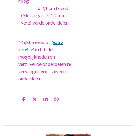
hoog
± 2,1 cm breed
- Ø kraalgat: ± 1,2 mm
- verzilverde onderdelen
*Kijkt u eens bij '
extra
service
' m.b.t. de
mogelijkheden om
verzilverde onderdelen te
vervangen voor zilveren
onderdelen.
D
D
S
D
e
e
h
e
l
e
a
l
e
l
r
e
n
e
n