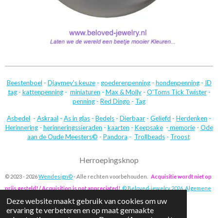
Beestenboel
-
Djaymey's keuze
-
goederenpenning
-
hondenpenning
-
ID
tag
-
kattenpenning
-
miniaturen
-
Max & Molly
-
O'Toms Tick Twister
-
penning
-
Red Dingo
-
Tag
Asbedel
-
Askraal
-
As in glas
-
Bedels
-
Dierbaar
-
Geliefd
-
Herdenken
-
Herinnering
-
herinneringssieraden
-
kaarten
-
Keepsake
-
memorie
-
Ode
aan de Oude Meesters©
-
Pandora
-
Trollbeads
-
Troost
Herroepingsknop
© 2023 - 2026
Wendesign©
- Alle rechten voorbehouden.
Acquisitie wordt niet op
prijs gesteld! / Acquisition is not appreciated!
© Beloved-jewelry 2026
.
Algemene
Deze website maakt gebruik van cookies om uw
voorwaarden
.
Privacy
.
Bestelproces.
Verzending.
Garantie/Reparatie.
ervaring te verbeteren en op maat gemaakte
Ruilen/Retourneren.
Info m.b.t. verwerken crematie-as