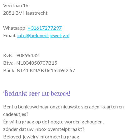
m
Veerlaan 16
2851 BV Haastrecht
Whatsapp:
+31617277297
Email:
info@beloved-jewelry.nl
KvK: 90896432
Btw:
NL004850707B15
Bank: NL41 KNAB 0615 3962 67
Bedankt voor uw bezoek!
Bent u benieuwd naar onze nieuwste sieraden, kaarten en
cadeautjes?
Én wilt u graag op de hoogte worden gehouden,
zónder dat uw inbox overstelpt raakt?
Beloved-jewelry informeert u graag