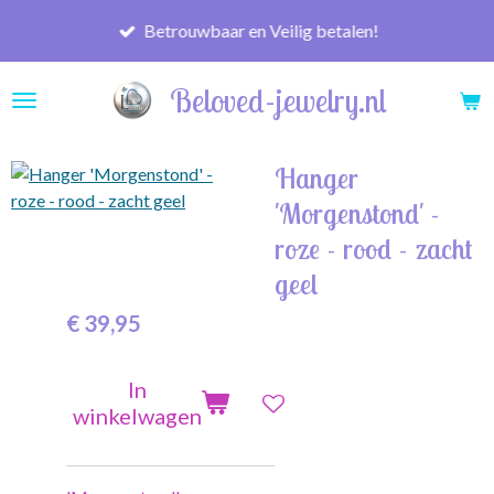
Ga
Betrouwbaar en Veilig betalen!
direct
naar
Beloved-jewelry.nl
de
hoofdinhoud
Hanger
'Morgenstond' -
roze - rood - zacht
geel
€ 39,95
In
winkelwagen