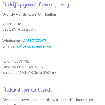
t
t
e
Bedrijfsgegevens Beloved-jewelry
s
a
b
A
g
o
p
r
o
Wendy Hendriksen- Van Kuijen
p
a
k
m
Veerlaan 16
2851 BV Haastrecht
Whatsapp:
+31617277297
Email:
info@beloved-jewelry.nl
KvK: 90896432
Btw:
NL004850707B15
Bank: NL41 KNAB 0615 3962 67
Bedankt voor uw bezoek!
Bent u benieuwd naar onze nieuwste sieraden, kaarten en