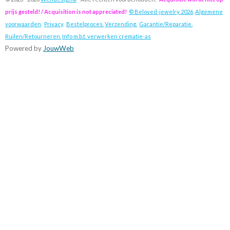
prijs gesteld! / Acquisition is not appreciated!
© Beloved-jewelry 2026
.
Algemene
voorwaarden
.
Privacy
.
Bestelproces.
Verzending.
Garantie/Reparatie.
Ruilen/Retourneren.
Info m.b.t. verwerken crematie-as
Powered by
JouwWeb