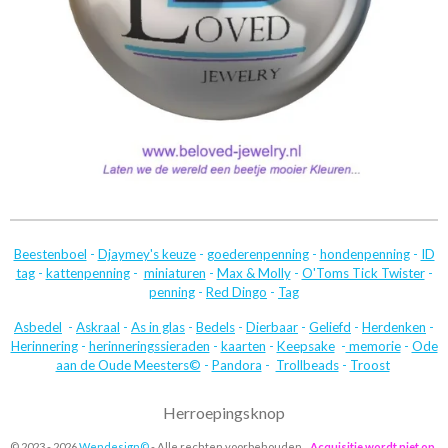
Beestenboel
-
Djaymey's keuze
-
goederenpenning
-
hondenpenning
-
ID
tag
-
kattenpenning
-
miniaturen
-
Max & Molly
-
O'Toms Tick Twister
-
penning
-
Red Dingo
-
Tag
Asbedel
-
Askraal
-
As in glas
-
Bedels
-
Dierbaar
-
Geliefd
-
Herdenken
-
Herinnering
-
herinneringssieraden
-
kaarten
-
Keepsake
-
memorie
-
Ode
aan de Oude Meesters©
-
Pandora
-
Trollbeads
-
Troost
Herroepingsknop
© 2023 - 2026
Wendesign©
- Alle rechten voorbehouden.
Acquisitie wordt niet op