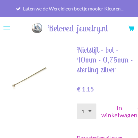
Ga
Laten we de Wereld een beetje mooier Kleuren...
direct
naar
Beloved-jewelry.nl
de
hoofdinhoud
Nietstift - bol -
40mm - 0,75mm -
sterling zilver
€ 1,15
In
winkelwagen
Deze sterling zilveren