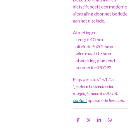
nietstift heeft een moderne
uitstraling door het bolletje
aan het uiteinde.
Afmetingen:
- Lengte 40mm
- uiteinde ± Ø 2.5mm
- wire maat 0.75mm
- afwerking glanzend
- kenmerk HP0092
Prijs per stuk* €1,15
*grotere hoeveelheden
mogelijk; neemt u A.U.B.
contact
op i.v.m. de levertijd.
D
D
S
D
e
e
h
e