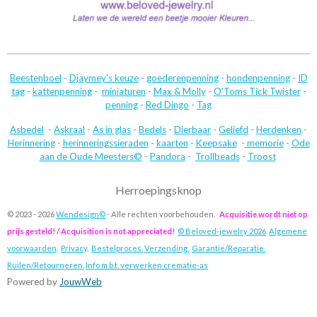
Beestenboel
-
Djaymey's keuze
-
goederenpenning
-
hondenpenning
-
ID
tag
-
kattenpenning
-
miniaturen
-
Max & Molly
-
O'Toms Tick Twister
-
penning
-
Red Dingo
-
Tag
Asbedel
-
Askraal
-
As in glas
-
Bedels
-
Dierbaar
-
Geliefd
-
Herdenken
-
Herinnering
-
herinneringssieraden
-
kaarten
-
Keepsake
-
memorie
-
Ode
aan de Oude Meesters©
-
Pandora
-
Trollbeads
-
Troost
Herroepingsknop
© 2023 - 2026
Wendesign©
- Alle rechten voorbehouden.
Acquisitie wordt niet op
prijs gesteld! / Acquisition is not appreciated!
© Beloved-jewelry 2026
.
Algemene
voorwaarden
.
Privacy
.
Bestelproces.
Verzending.
Garantie/Reparatie.
Ruilen/Retourneren.
Info m.b.t. verwerken crematie-as
Powered by
JouwWeb