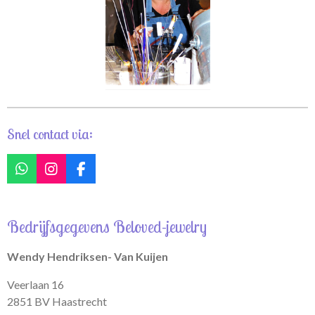
Snel contact via:
W
I
F
h
n
a
a
s
c
t
t
e
Bedrijfsgegevens Beloved-jewelry
s
a
b
A
g
o
p
r
o
Wendy Hendriksen- Van Kuijen
p
a
k
m
Veerlaan 16
2851 BV Haastrecht