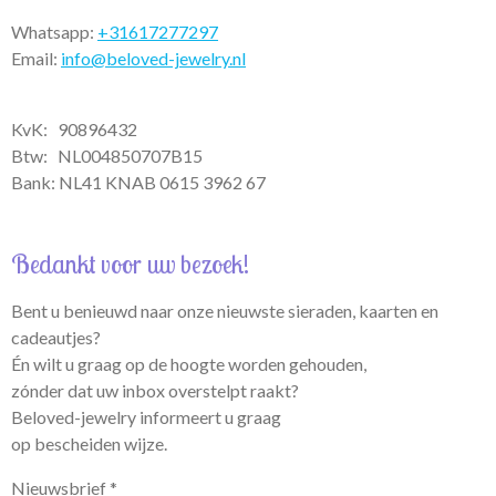
Whatsapp:
+31617277297
Email:
info@beloved-jewelry.nl
KvK: 90896432
Btw:
NL004850707B15
Bank: NL41 KNAB 0615 3962 67
Bedankt voor uw bezoek!
Bent u benieuwd naar onze nieuwste sieraden, kaarten en
cadeautjes?
Én wilt u graag op de hoogte worden gehouden,
zónder dat uw inbox overstelpt raakt?
Beloved-jewelry informeert u graag
op bescheiden wijze.
Nieuwsbrief *