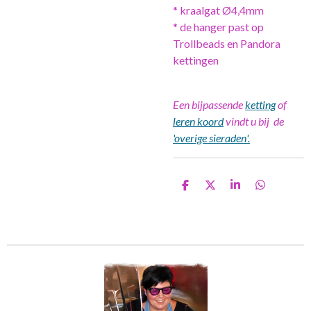
* kraalgat Ø4,4mm
* de hanger past op
Trollbeads en Pandora
kettingen
Een bijpassende
ketting
of
leren koord
vindt u bij de
'overige sieraden'.
D
D
S
D
e
e
h
e
l
e
a
l
e
l
r
e
n
e
n