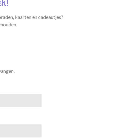
ek!
eraden, kaarten en cadeautjes?
ehouden,
vangen.