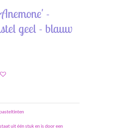
 Anemone' -
stel geel - blauw
asteltinten
taat uit één stuk en is door een
.