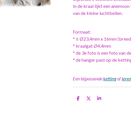
In de kraal lijkt een anemoon 
van de kleine luchtbellen.
Formaat:
* ± Ø23,4mm x 16mm (breeds
* kraalgat Ø4,4mm
* de 3e foto is een foto van 
* de hanger past op de ketti
Een bijpassende
ketting
of
lere
D
D
S
e
e
h
l
e
a
e
l
r
n
e