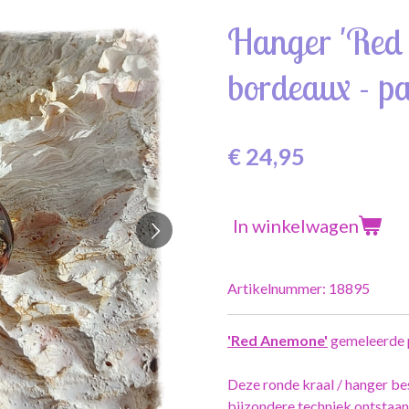
Hanger 'Red
bordeaux - pa
€ 24,95
In winkelwagen
Artikelnummer:
18895
'Red Anemone'
gemeleerde p
Deze ronde kraal / hanger bes
bijzondere techniek ontstaan