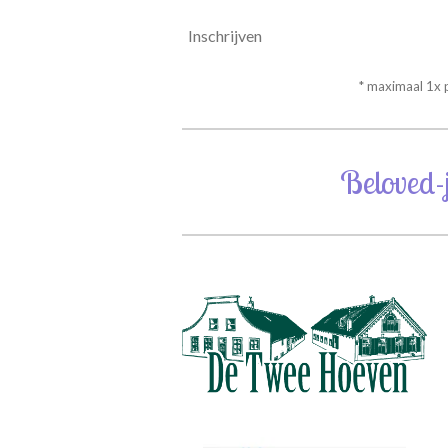
Inschrijven
* maximaal 1x
Beloved-