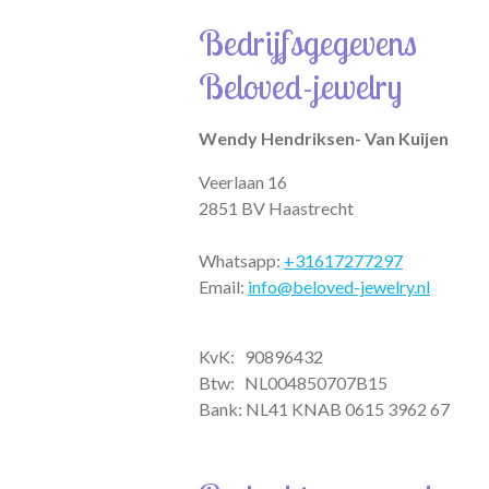
t
t
e
Bedrijfsgegevens
s
a
b
A
g
o
Beloved-jewelry
p
r
o
p
a
k
m
Wendy Hendriksen- Van Kuijen
Veerlaan 16
2851 BV Haastrecht
Whatsapp:
+31617277297
Email:
info@beloved-jewelry.nl
KvK: 90896432
Btw:
NL004850707B15
Bank: NL41 KNAB 0615 3962 67