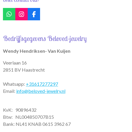
W
I
F
h
n
a
a
s
c
t
t
e
Bedrijfsgegevens Beloved-jewelry
s
a
b
A
g
o
p
r
o
Wendy Hendriksen- Van Kuijen
p
a
k
m
Veerlaan 16
2851 BV Haastrecht
Whatsapp:
+31617277297
Email:
info@beloved-jewelry.nl
KvK: 90896432
Btw:
NL004850707B15
Bank: NL41 KNAB 0615 3962 67