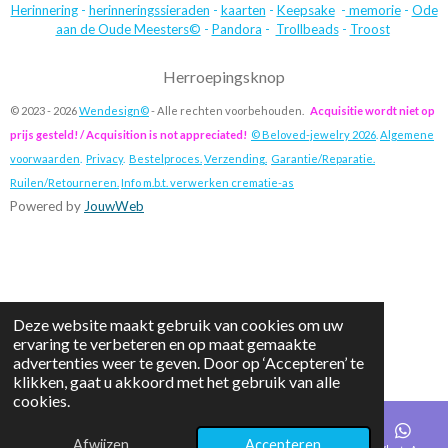
Herinnering
-
herinneringssieraden
-
kaarten
-
Keepsake
-
memorie
-
Ode
aan de Oude Meesters©
-
Pandora
-
Trollbeads
-
Troost
Herroepingsknop
© 2023 - 2026
Wendesign©
- Alle rechten voorbehouden.
Acquisitie wordt niet op
prijs gesteld! / Acquisition is not appreciated!
© Beloved-jewelry 2026
.
Algemene
voorwaarden
.
Privacy
.
Bestelproces.
Verzending.
Garantie/Reparatie.
Ruilen/Retourneren.
Info m.b.t. verwerken crematie-as
Powered by
JouwWeb
Deze website maakt gebruik van cookies om uw
ervaring te verbeteren en op maat gemaakte
advertenties weer te geven. Door op ‘Accepteren’ te
klikken, gaat u akkoord met het gebruik van alle
cookies.
Afwijzen
Accepteren