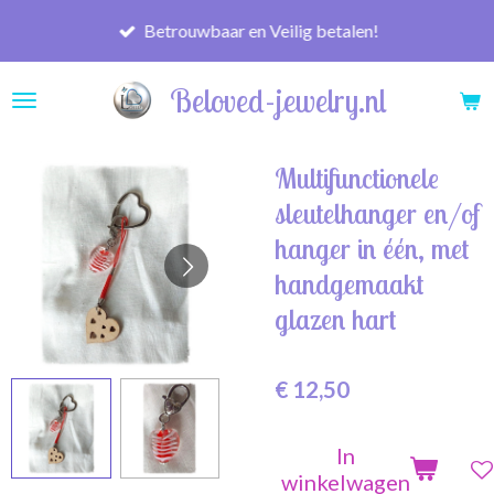
Ga
Betrouwbaar en Veilig betalen!
direct
naar
Beloved-jewelry.nl
de
hoofdinhoud
Multifunctionele
sleutelhanger en/of
hanger in één, met
handgemaakt
glazen hart
€ 12,50
In
winkelwagen