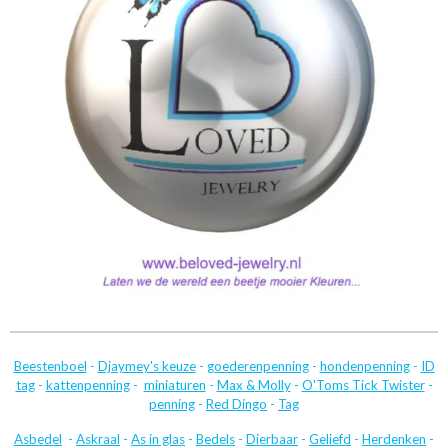
Beestenboel
-
Djaymey's keuze
-
goederenpenning
-
hondenpenning
-
ID
tag
-
kattenpenning
-
miniaturen
-
Max & Molly
-
O'Toms Tick Twister
-
penning
-
Red Dingo
-
Tag
Asbedel
-
Askraal
-
As in glas
-
Bedels
-
Dierbaar
-
Geliefd
-
Herdenken
-