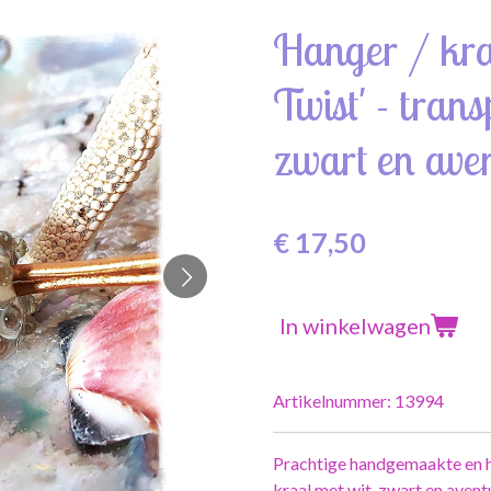
Hanger / kra
Twist' - tran
zwart en ave
€ 17,50
In winkelwagen
Artikelnummer:
13994
Prachtige handgemaakte en
kraal met wit, zwart en aventu