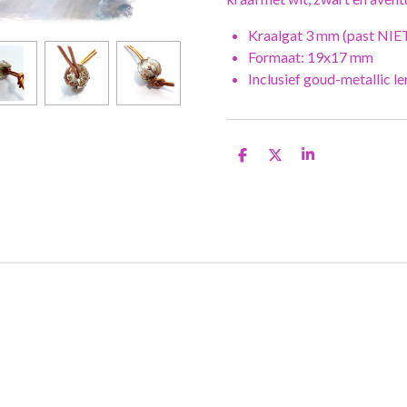
Kraalgat 3 mm (past NIE
Formaat: 19x17 mm
Inclusief goud-metallic l
D
D
S
e
e
h
l
e
a
e
l
r
n
e