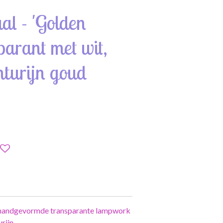
al - 'Golden
sparant met wit,
nturijn goud
 handgevormde transparante lampwork
rijn.