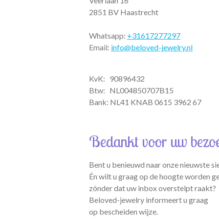
Veerlaan 16
2851 BV Haastrecht
Whatsapp:
+31617277297
Email:
info@beloved-jewelry.nl
KvK: 90896432
Btw:
NL004850707B15
Bank: NL41 KNAB 0615 3962 67
Bedankt voor uw bezo
Bent u benieuwd naar onze nieuwste si
Én wilt u graag op de hoogte worden g
zónder dat uw inbox overstelpt raakt?
Beloved-jewelry informeert u graag
op bescheiden wijze.