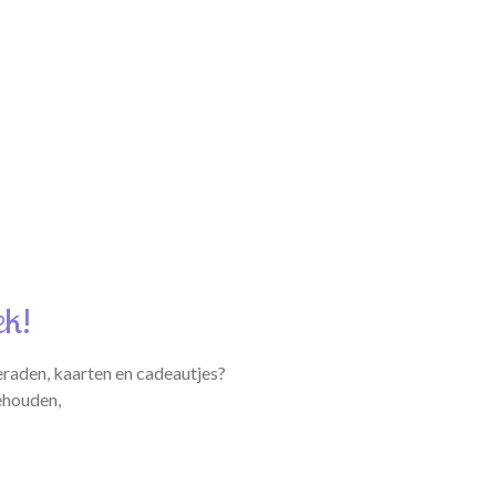
ek!
eraden, kaarten en cadeautjes?
ehouden,