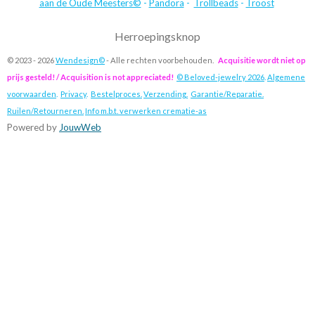
aan de Oude Meesters©
-
Pandora
-
Trollbeads
-
Troost
Herroepingsknop
© 2023 - 2026
Wendesign©
- Alle rechten voorbehouden.
Acquisitie wordt niet op
prijs gesteld! / Acquisition is not appreciated!
© Beloved-jewelry 2026
.
Algemene
voorwaarden
.
Privacy
.
Bestelproces.
Verzending.
Garantie/Reparatie.
Ruilen/Retourneren.
Info m.b.t. verwerken crematie-as
Powered by
JouwWeb