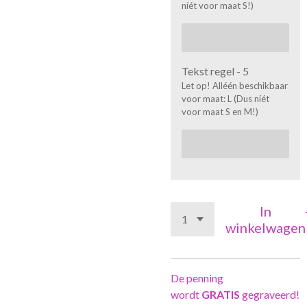
níét voor maat S!)
Tekst regel - 5
Let op! Alléén beschikbaar
voor maat: L (Dus níét
voor maat S en M!)
In
winkelwagen
De penning
wordt
GRATIS
gegraveerd!