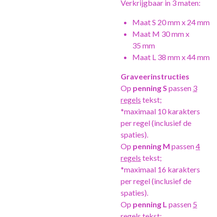
Verkrijgbaar in 3 maten:
Maat S 20 mm x 24 mm
Maat M 30 mm x
35 mm
Maat L 38 mm x 44 mm
Graveerinstructies
Op
penning S
passen
3
regels
tekst;
*maximaal 10 karakters
per regel (inclusief de
spaties).
Op
penning M
passen
4
regels
tekst;
*maximaal 16 karakters
per regel (inclusief de
spaties).
Op
penning L
passen
5
regels
tekst;