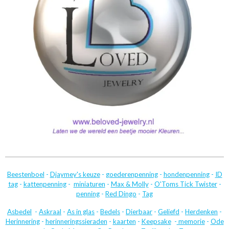
Beestenboel
-
Djaymey's keuze
-
goederenpenning
-
hondenpenning
-
ID
tag
-
kattenpenning
-
miniaturen
-
Max & Molly
-
O'Toms Tick Twister
-
penning
-
Red Dingo
-
Tag
Asbedel
-
Askraal
-
As in glas
-
Bedels
-
Dierbaar
-
Geliefd
-
Herdenken
-
Herinnering
-
herinneringssieraden
-
kaarten
-
Keepsake
-
memorie
-
Ode