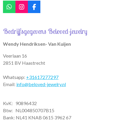
W
I
F
h
n
a
a
s
c
t
t
e
Bedrijfsgegevens Beloved-jewelry
s
a
b
A
g
o
p
r
o
Wendy Hendriksen- Van Kuijen
p
a
k
m
Veerlaan 16
2851 BV Haastrecht
Whatsapp:
+31617277297
Email:
info@beloved-jewelry.nl
KvK: 90896432
Btw:
NL004850707B15
Bank: NL41 KNAB 0615 3962 67