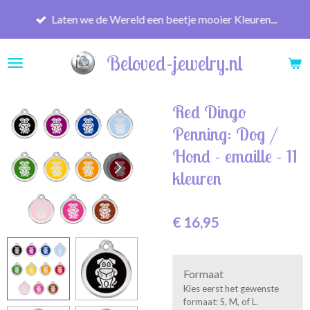
Ga
Laten we de Wereld een beetje mooier Kleuren...
direct
naar
Beloved-jewelry.nl
de
hoofdinhoud
Red Dingo
Penning: Dog /
Hond - emaille - 11
kleuren
€ 16,95
Formaat
Kies eerst het gewenste
formaat: S, M, of L.