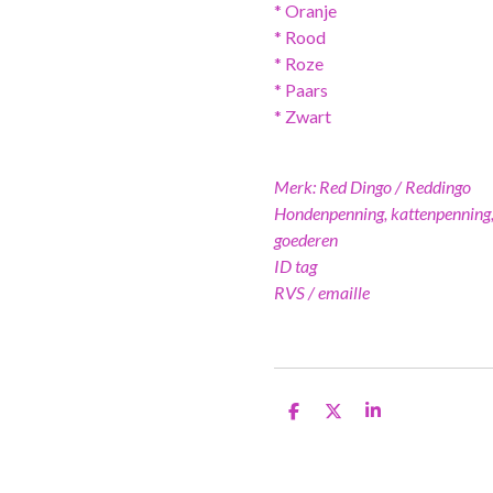
* Oranje
* Rood
* Roze
* Paars
* Zwart
Merk: Red Dingo / Reddingo
Hondenpenning, kattenpenning,
goederen
ID tag
RVS / emaille
D
D
S
e
e
h
l
e
a
e
l
r
n
e