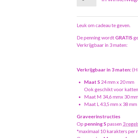
Leuk om cadeau te geven.
De penning wordt
GRATIS
ge
Verkrijgbaar in 3 maten:
Verkrijgbaar in
3 maten:
(H
Maat S
24 mm x 20 mm
Ook geschikt voor katten
Maat M 34,6 mmx 30 m
Maat L 43,5 mm x 38 mm
Graveerinstructies
Op
penning S
passen
3 regel
*maximaal 10 karakters per re