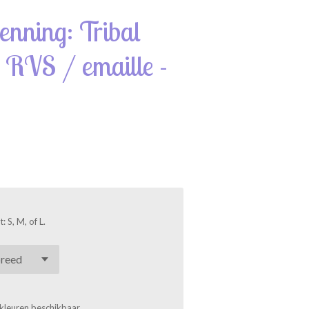
nning: Tribal
- RVS / emaille -
 S, M, of L.
kleuren beschikbaar.