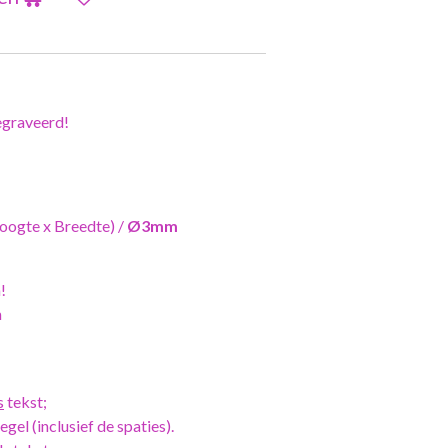
graveerd!
oogte x Breedte) /
Ø3mm
!
m
s
tekst;
gel (inclusief de spaties).