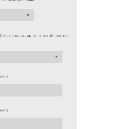
. Gelieve contact op te nemen bij méér dan
 M / L
 M / L