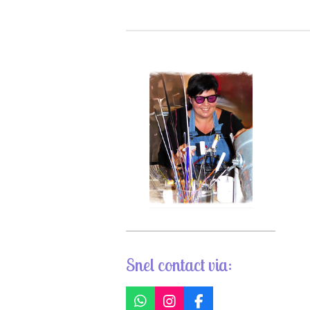
Snel contact via:
W
I
F