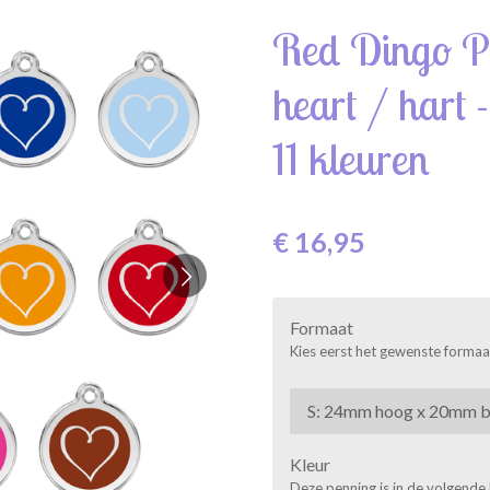
Red Dingo Pe
heart / hart 
11 kleuren
€ 16,95
Formaat
Kies eerst het gewenste formaat:
Kleur
Deze penning is in de volgende 