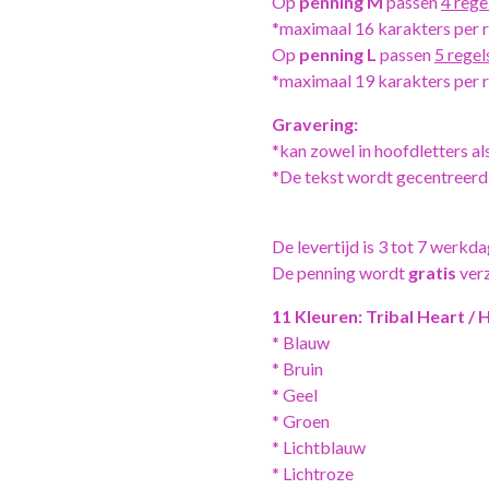
Op
penning M
passen
4 rege
*maximaal 16 karakters per re
Op
penning L
passen
5 regel
*maximaal 19 karakters per re
Gravering:
*kan zowel in hoofdletters als
*De tekst wordt gecentreerd
De levertijd is 3 tot 7 werkda
De penning wordt
gratis
ver
11 Kleuren: Tribal Heart / 
* Blauw
* Bruin
* Geel
* Groen
* Lichtblauw
* Lichtroze