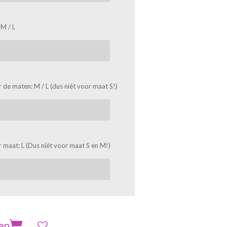
 M / L
 de maten: M / L (dus níét voor maat S!)
 maat: L (Dus níét voor maat S en M!)
en