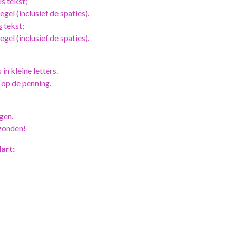
ls
tekst;
gel (inclusief de spaties).
s
tekst;
gel (inclusief de spaties).
 in kleine letters.
 op de penning.
gen.
zonden!
Hart: