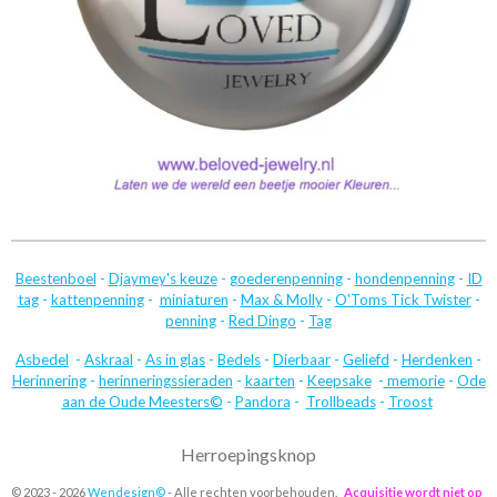
Beestenboel
-
Djaymey's keuze
-
goederenpenning
-
hondenpenning
-
ID
tag
-
kattenpenning
-
miniaturen
-
Max & Molly
-
O'Toms Tick Twister
-
penning
-
Red Dingo
-
Tag
Asbedel
-
Askraal
-
As in glas
-
Bedels
-
Dierbaar
-
Geliefd
-
Herdenken
-
Herinnering
-
herinneringssieraden
-
kaarten
-
Keepsake
-
memorie
-
Ode
aan de Oude Meesters©
-
Pandora
-
Trollbeads
-
Troost
Herroepingsknop
© 2023 - 2026
Wendesign©
- Alle rechten voorbehouden.
Acquisitie wordt niet op