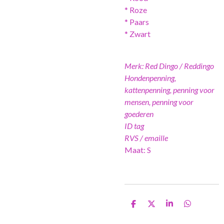
* Roze
* Paars
* Zwart
Merk: Red Dingo / Reddingo
Hondenpenning,
kattenpenning, penning voor
mensen, penning voor
goederen
ID tag
RVS / emaille
Maat: S
D
D
S
D
e
e
h
e
l
e
a
l