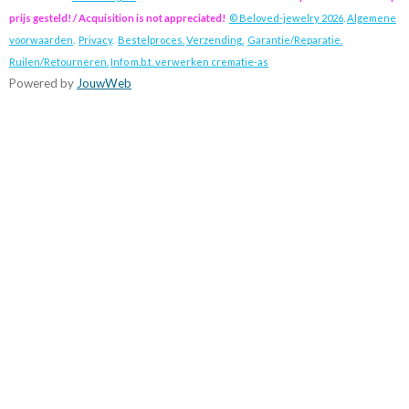
prijs gesteld! / Acquisition is not appreciated!
© Beloved-jewelry 2026
.
Algemene
voorwaarden
.
Privacy
.
Bestelproces.
Verzending.
Garantie/Reparatie.
Ruilen/Retourneren.
Info m.b.t. verwerken crematie-as
Powered by
JouwWeb