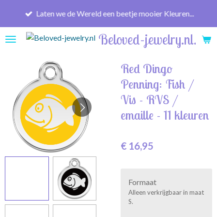
Ga
Laten we de Wereld een beetje mooier Kleuren...
direct
naar
Beloved-jewelry.nl
de
hoofdinhoud
Red Dingo
Penning: Fish /
Vis - RVS /
emaille - 11 kleuren
€ 16,95
Formaat
Alleen verkrijgbaar in maat
S.