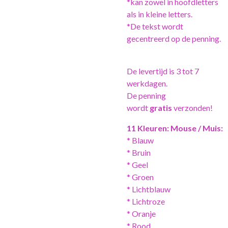
*kan zowel in hoofdletters
als in kleine letters.
*De tekst wordt
gecentreerd op de penning.
De levertijd is 3 tot 7
werkdagen.
De penning
wordt
gratis
verzonden!
11 Kleuren: Mouse / Muis:
* Blauw
* Bruin
* Geel
* Groen
* Lichtblauw
* Lichtroze
* Oranje
* Rood