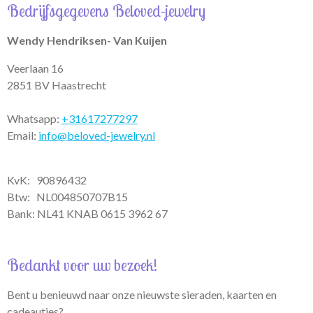
Bedrijfsgegevens Beloved-jewelry
s
a
b
A
g
o
p
r
o
Wendy Hendriksen- Van Kuijen
p
a
k
m
Veerlaan 16
2851 BV Haastrecht
Whatsapp:
+31617277297
Email:
info@beloved-jewelry.nl
KvK: 90896432
Btw:
NL004850707B15
Bank: NL41 KNAB 0615 3962 67
Bedankt voor uw bezoek!
Bent u benieuwd naar onze nieuwste sieraden, kaarten en
cadeautjes?