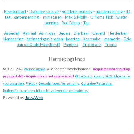
Beestenboel
-
Djaymey's keuze
-
goederenpenning
-
hondenpenning
-
ID
tag
-
kattenpenning
-
miniaturen
-
Max & Molly
-
O'Toms Tick Twister
-
penning
-
Red Dingo
-
Tag
Asbedel
-
Askraal
-
As in glas
-
Bedels
-
Dierbaar
-
Geliefd
-
Herdenken
-
Herinnering
-
herinneringssieraden
-
kaarten
-
Keepsake
-
memorie
-
Ode
aan de Oude Meesters©
-
Pandora
-
Trollbeads
-
Troost
Herroepingsknop
© 2023 - 2026
Wendesign©
- Alle rechten voorbehouden.
Acquisitie wordt niet op
prijs gesteld! / Acquisition is not appreciated!
© Beloved-jewelry 2026
.
Algemene
voorwaarden
.
Privacy
.
Bestelproces.
Verzending.
Garantie/Reparatie.
Ruilen/Retourneren.
Info m.b.t. verwerken crematie-as
Powered by
JouwWeb