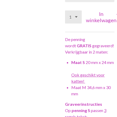
In
winkelwagen
De penning
wordt
GRATIS
gegraveerd!
Verkrijgbaar in 2 maten:
Maat S
20 mm x 24 mm
Ook geschikt voor
katten!
Maat M 34,6 mm x 30
mm
Graveerinstructies
Op
penning S
passen
3
regels
tekst;