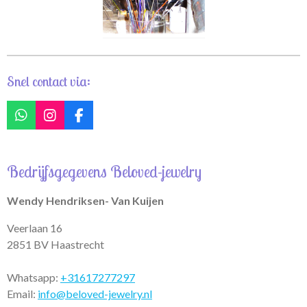
Snel contact via:
W
I
F
h
n
a
a
s
c
t
t
e
Bedrijfsgegevens Beloved-jewelry
s
a
b
A
g
o
p
r
o
Wendy Hendriksen- Van Kuijen
p
a
k
m
Veerlaan 16
2851 BV Haastrecht
Whatsapp:
+31617277297
Email:
info@beloved-jewelry.nl