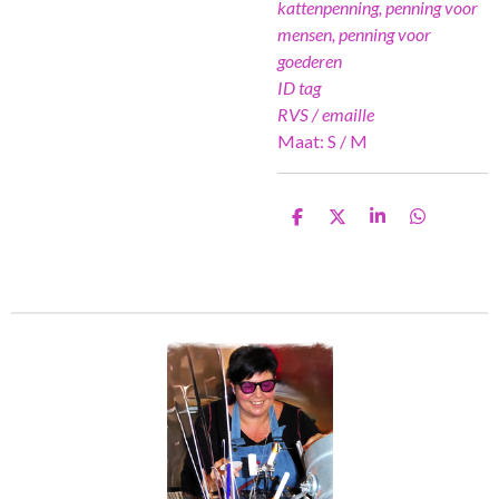
kattenpenning, penning voor
mensen, penning voor
goederen
ID tag
RVS / emaille
Maat: S / M
D
D
S
D
e
e
h
e
l
e
a
l
e
l
r
e
n
e
n