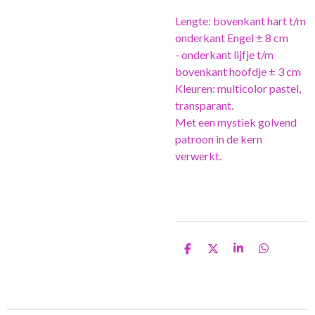
Lengte: bovenkant hart t/m
onderkant Engel ± 8 cm
- onderkant lijfje t/m
bovenkant hoofdje ± 3 cm
Kleuren: multicolor pastel,
transparant.
Met een mystiek golvend
patroon in de kern
verwerkt.
D
D
S
D
e
e
h
e
l
e
a
l
e
l
r
e
n
e
n