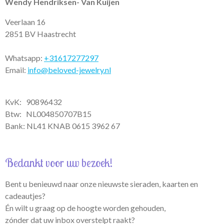
p
r
o
Wendy Hendriksen- Van Kuijen
p
a
k
m
Veerlaan 16
2851 BV Haastrecht
Whatsapp:
+31617277297
Email:
info@beloved-jewelry.nl
KvK: 90896432
Btw:
NL004850707B15
Bank: NL41 KNAB 0615 3962 67
Bedankt voor uw bezoek!
Bent u benieuwd naar onze nieuwste sieraden, kaarten en
cadeautjes?
Én wilt u graag op de hoogte worden gehouden,
zónder dat uw inbox overstelpt raakt?