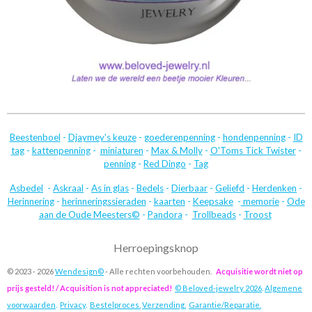
Beestenboel
-
Djaymey's keuze
-
goederenpenning
-
hondenpenning
-
ID
tag
-
kattenpenning
-
miniaturen
-
Max & Molly
-
O'Toms Tick Twister
-
penning
-
Red Dingo
-
Tag
Asbedel
-
Askraal
-
As in glas
-
Bedels
-
Dierbaar
-
Geliefd
-
Herdenken
-
Herinnering
-
herinneringssieraden
-
kaarten
-
Keepsake
-
memorie
-
Ode
aan de Oude Meesters©
-
Pandora
-
Trollbeads
-
Troost
Herroepingsknop
© 2023 - 2026
Wendesign©
- Alle rechten voorbehouden.
Acquisitie wordt niet op
prijs gesteld! / Acquisition is not appreciated!
© Beloved-jewelry 2026
.
Algemene
voorwaarden
.
Privacy
.
Bestelproces.
Verzending.
Garantie/Reparatie.