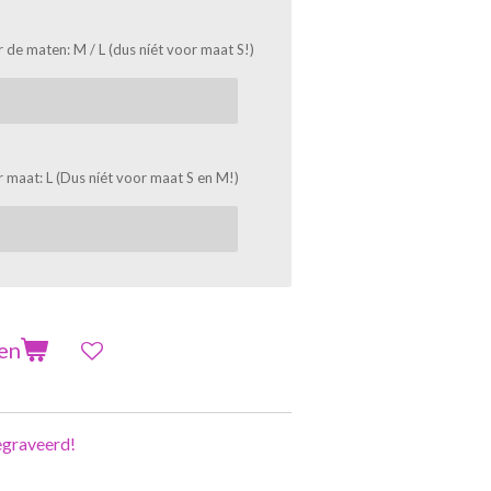
 de maten: M / L (dus níét voor maat S!)
 maat: L (Dus níét voor maat S en M!)
en
graveerd!