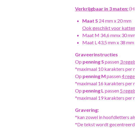
Verkrijgbaar in
3 maten:
(H
Maat S
24 mm x 20 mm
Ook geschikt voor katten
Maat M 34,6 mmx 30 m
Maat L 43,5 mm x 38 mm
Graveerinstructies
Op
penning S
passen
3 regel
*maximaal 10 karakters per re
Op
penning M
passen
4 rege
*maximaal 16 karakters per re
Op
penning L
passen
5 regel
*maximaal 19 karakters per re
Gravering:
*kan zowel in hoofdletters als
*De tekst wordt gecentreerd