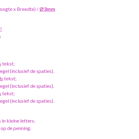
oogte x Breedte) /
Ø3mm
!
m
s
tekst;
gel (inclusief de spaties).
ls
tekst;
gel (inclusief de spaties).
s
tekst;
gel (inclusief de spaties).
 in kleine letters.
 op de penning.