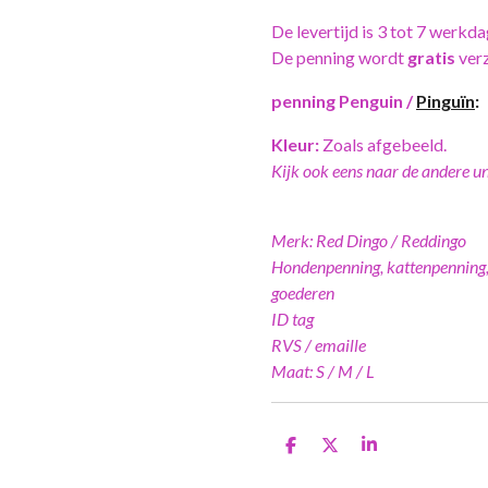
De levertijd is 3 tot 7 werkda
De penning wordt
gratis
ver
penning Penguin /
Pinguïn
:
Kleur:
Zoals afgebeeld.
Kijk ook eens naar de andere uni
Merk: Red Dingo / Reddingo
Hondenpenning, kattenpenning,
goederen
ID tag
RVS / emaille
Maat: S / M / L
D
D
S
e
e
h
l
e
a