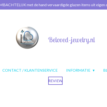
MBACHTELIJK met de hand vervaardigde glazen items uit eigen at
Beloved-jewelry.nl
CONTACT / KLANTENSERVICE
INFORMATIE
B
REVIEW