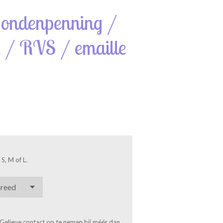
ondenpenning /
 / RVS / emaille
S, M of L.
. Gelieve contact op te nemen bij méér dan