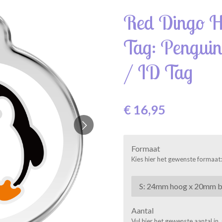
Red Dingo H
Tag: Penguin
/ ID Tag
€ 16,95
Formaat
Kies hier het gewenste formaat: 
Aantal
Vul hier het gewenste aantal in