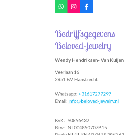
W
I
F
h
n
a
a
s
c
t
t
e
Bedrijfsgegevens
s
a
b
A
g
o
Beloved-jewelry
p
r
o
p
a
k
m
Wendy Hendriksen- Van Kuijen
Veerlaan 16
2851 BV Haastrecht
Whatsapp:
+31617277297
Email:
info@beloved-jewelry.nl
KvK: 90896432
Btw:
NL004850707B15
Bank: NL41 KNAB 0615 3962 67