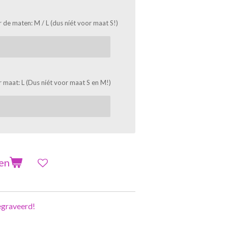
 de maten: M / L (dus níét voor maat S!)
 maat: L (Dus níét voor maat S en M!)
en
graveerd!