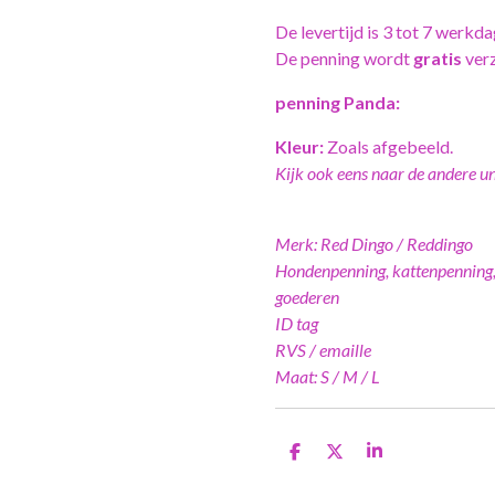
De levertijd is 3 tot 7 werkda
De penning wordt
gratis
ver
penning Panda:
Kleur:
Zoals afgebeeld.
Kijk ook eens naar de andere uni
Merk: Red Dingo / Reddingo
Hondenpenning, kattenpenning,
goederen
ID tag
RVS / emaille
Maat: S / M / L
D
D
S
e
e
h
l
e
a