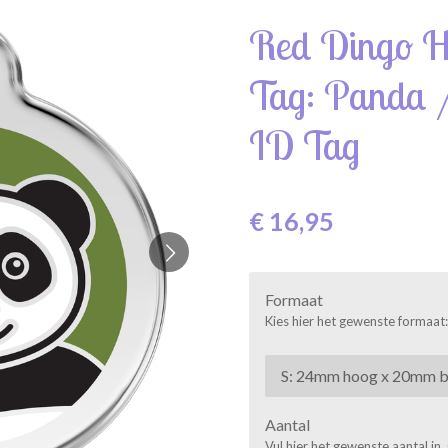
Red Dingo H
Tag: Panda /
ID Tag
€ 16,95
Formaat
Kies hier het gewenste formaat: 
Aantal
Vul hier het gewenste aantal in