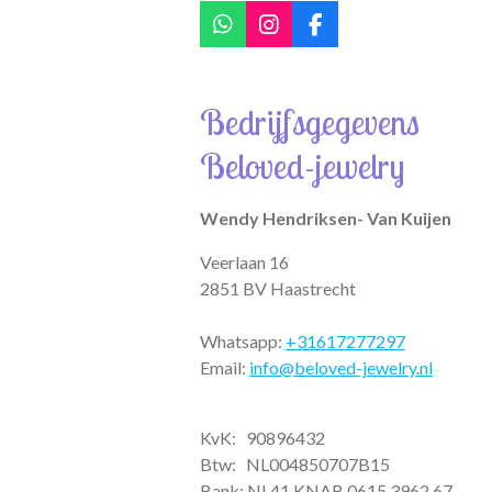
W
I
F
h
n
a
a
s
c
t
t
e
Bedrijfsgegevens
s
a
b
A
g
o
Beloved-jewelry
p
r
o
p
a
k
m
Wendy Hendriksen- Van Kuijen
Veerlaan 16
2851 BV Haastrecht
Whatsapp:
+31617277297
Email:
info@beloved-jewelry.nl
KvK: 90896432
Btw:
NL004850707B15
Bank: NL41 KNAB 0615 3962 67