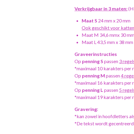
Verkrijgbaar in
3 maten:
(H
Maat S
24 mm x 20 mm
Ook geschikt voor katten
Maat M 34,6 mmx 30 m
Maat L 43,5 mm x 38 mm
Graveerinstructies
Op
penning S
passen
3 regel
*maximaal 10 karakters per re
Op
penning M
passen
4 rege
*maximaal 16 karakters per re
Op
penning L
passen
5 regel
*maximaal 19 karakters per re
Gravering:
*kan zowel in hoofdletters als
*De tekst wordt gecentreerd