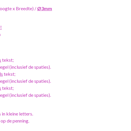
oogte x Breedte) /
Ø3mm
!
m
s
tekst;
gel (inclusief de spaties).
ls
tekst;
gel (inclusief de spaties).
s
tekst;
gel (inclusief de spaties).
 in kleine letters.
 op de penning.