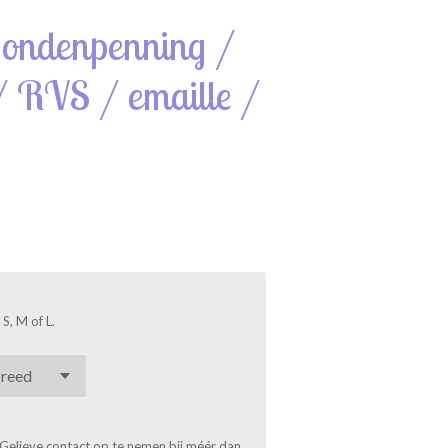
ondenpenning /
 RVS / emaille /
S, M of L.
. Gelieve contact op te nemen bij méér dan