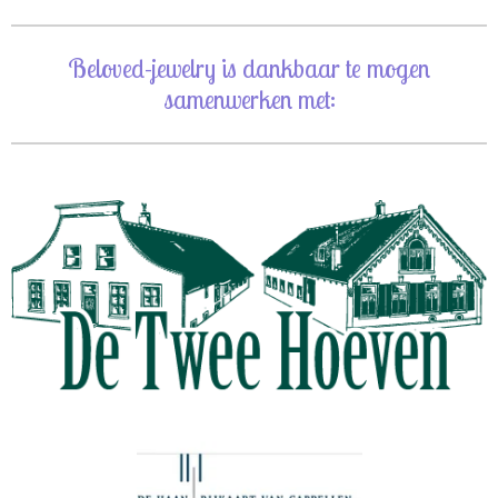
Beloved-jewelry is dankbaar te mogen
samenwerken met: