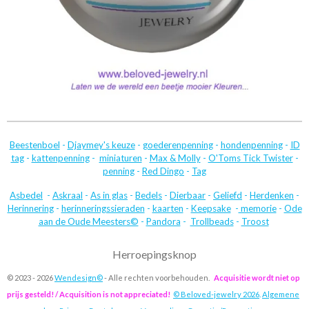
Beestenboel
-
Djaymey's keuze
-
goederenpenning
-
hondenpenning
-
ID
tag
-
kattenpenning
-
miniaturen
-
Max & Molly
-
O'Toms Tick Twister
-
penning
-
Red Dingo
-
Tag
Asbedel
-
Askraal
-
As in glas
-
Bedels
-
Dierbaar
-
Geliefd
-
Herdenken
-
Herinnering
-
herinneringssieraden
-
kaarten
-
Keepsake
-
memorie
-
Ode
aan de Oude Meesters©
-
Pandora
-
Trollbeads
-
Troost
Herroepingsknop
© 2023 - 2026
Wendesign©
- Alle rechten voorbehouden.
Acquisitie wordt niet op
prijs gesteld! / Acquisition is not appreciated!
© Beloved-jewelry 2026
.
Algemene