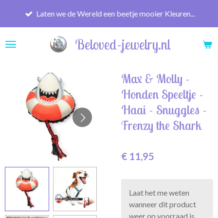
Ga
Laten we de Wereld een beetje mooier Kleuren...
direct
naar
Beloved-jewelry.nl
de
hoofdinhoud
Max & Molly -
Honden Speeltje -
Haai - Snuggles -
Frenzy the Shark
€ 11,95
Laat het me weten
wanneer dit product
weer op voorraad is.