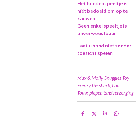
Het hondenspeeltje is
níét bedoeld om op te
kauwen.
Geen enkel speeltje is
onverwoestbaar
Laat u hond niet zonder
toezicht spelen
Max & Molly Snuggles Toy
Frenzy the shark, haai
Touw, pieper, tandverzorging
D
D
S
D
e
e
h
e
l
e
a
l
e
l
r
e
n
e
n