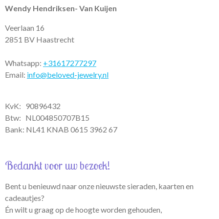
p
r
o
Wendy Hendriksen- Van Kuijen
p
a
k
m
Veerlaan 16
2851 BV Haastrecht
Whatsapp:
+31617277297
Email:
info@beloved-jewelry.nl
KvK: 90896432
Btw:
NL004850707B15
Bank: NL41 KNAB 0615 3962 67
Bedankt voor uw bezoek!
Bent u benieuwd naar onze nieuwste sieraden, kaarten en
cadeautjes?
Én wilt u graag op de hoogte worden gehouden,