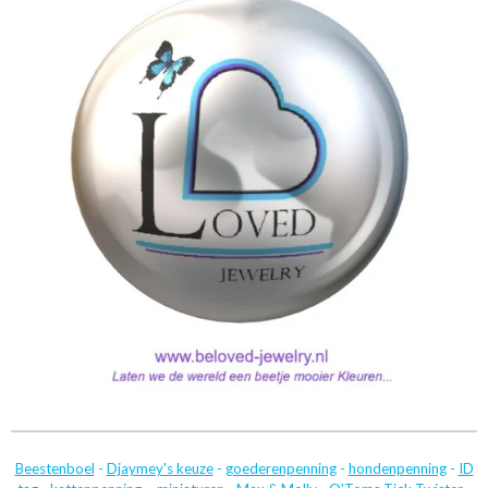
Beestenboel
-
Djaymey's keuze
-
goederenpenning
-
hondenpenning
-
ID