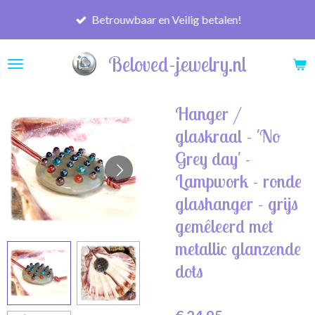
Ga
Betrouwbaar en Veilig betalen!
direct
naar
Beloved-jewelry.nl
de
hoofdinhoud
Hanger /
glaskraal - 'No
Grey day' -
Lampwork - ronde
glashanger - grijs
gemêleerd met
metallic glanzende
dots