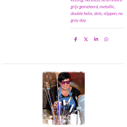
grijs gemeleerd, metallic,
double helix, dots, stippen, no
grey day
D
D
S
D
e
e
h
e
l
e
a
l
e
l
r
e
n
e
n