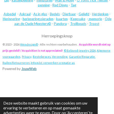
tag
-
kattenpenning
-
miniaturen
-
Max & Molly
-
O'Toms Tick Twister
-
penning
-
Red Dingo
-
Tag
Asbedel
-
Askraal
-
As in glas
-
Bedels
-
Dierbaar
-
Geliefd
-
Herdenken
-
Herinnering
-
herinneringssieraden
-
kaarten
-
Keepsake
-
memorie
-
Ode
aan de Oude Meesters©
-
Pandora
-
Trollbeads
-
Troost
Herroepingsknop
© 2023 - 2026
Wendesign©
- Alle rechten voorbehouden.
Acquisitie wordt niet op
prijs gesteld! / Acquisition is not appreciated!
© Beloved-jewelry 2026
.
Algemene
voorwaarden
.
Privacy
.
Bestelproces.
Verzending.
Garantie/Reparatie.
Ruilen/Retourneren.
Info m.b.t. verwerken crematie-as
Powered by
JouwWeb
Deze website maakt gebruik van cookies om uw
ervaring te verbeteren en op maat gemaakte
advertenties weer te geven. Door op ‘Accepteren’ te