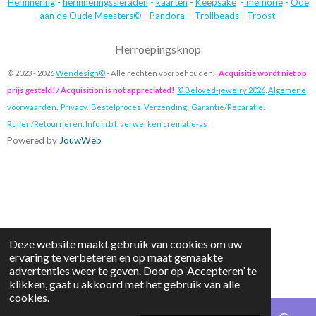
Herinnering
-
herinneringssieraden
-
kaarten
-
Keepsake
-
memorie
-
Ode
aan de Oude Meesters©
-
Pandora
-
Trollbeads
-
Troost
Herroepingsknop
© 2023 - 2026
Wendesign©
- Alle rechten voorbehouden.
Acquisitie wordt niet op
prijs gesteld! / Acquisition is not appreciated!
© Beloved-jewelry 2026
.
Algemene
voorwaarden
.
Privacy
.
Bestelproces.
Verzending.
Garantie/Reparatie.
Ruilen/Retourneren.
Info m.b.t. verwerken crematie-as
Powered by
JouwWeb
Deze website maakt gebruik van cookies om uw
ervaring te verbeteren en op maat gemaakte
advertenties weer te geven. Door op ‘Accepteren’ te
klikken, gaat u akkoord met het gebruik van alle
cookies.