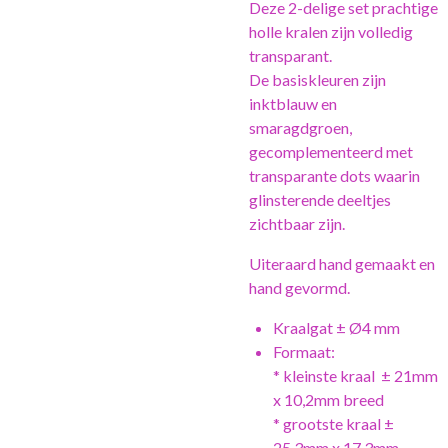
Deze 2-delige set prachtige
holle kralen zijn volledig
transparant.
De basiskleuren zijn
inktblauw en
smaragdgroen,
gecomplementeerd met
transparante dots waarin
glinsterende deeltjes
zichtbaar zijn.
Uiteraard hand gemaakt en
hand gevormd.
Kraalgat ± Ø4 mm
Formaat:
* kleinste kraal ± 21mm
x 10,2mm breed
* grootste kraal ±
25,3mm x 17,3mm