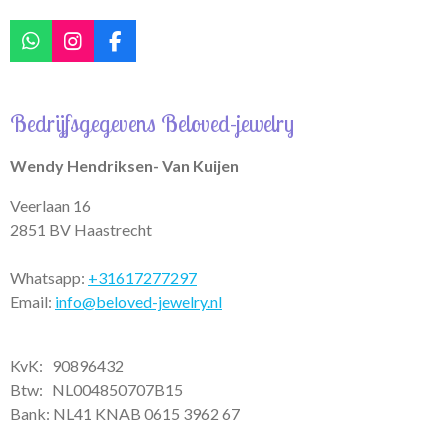
W
I
F
h
n
a
a
s
c
t
t
e
Bedrijfsgegevens Beloved-jewelry
s
a
b
A
g
o
p
r
o
Wendy Hendriksen- Van Kuijen
p
a
k
m
Veerlaan 16
2851 BV Haastrecht
Whatsapp:
+31617277297
Email:
info@beloved-jewelry.nl
KvK: 90896432
Btw:
NL004850707B15
Bank: NL41 KNAB 0615 3962 67