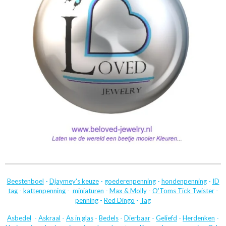
Beestenboel
-
Djaymey's keuze
-
goederenpenning
-
hondenpenning
-
ID
tag
-
kattenpenning
-
miniaturen
-
Max & Molly
-
O'Toms Tick Twister
-
penning
-
Red Dingo
-
Tag
Asbedel
-
Askraal
-
As in glas
-
Bedels
-
Dierbaar
-
Geliefd
-
Herdenken
-