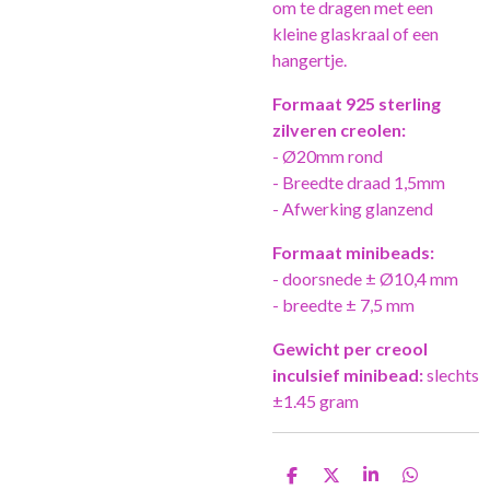
om te dragen met een
kleine glaskraal of een
hangertje.
Formaat 925 sterling
zilveren creolen:
- Ø20mm rond
- Breedte draad 1,5mm
- Afwerking glanzend
Forma
at
minibeads:
- doorsnede ± Ø10,4 mm
- breedte ± 7,5 mm
Gewicht per creool
inculsief minibead:
slechts
±1.45 gram
D
D
S
D