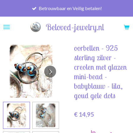
Ga
Betrouwbaar en Veilig betalen!
direct
naar
Beloved-jewelry.nl
de
hoofdinhoud
oorbellen - 925
sterling zilver -
creolen met glazen
mini-bead -
babyblauw - lila,
goud gele dots
€ 14,95
In