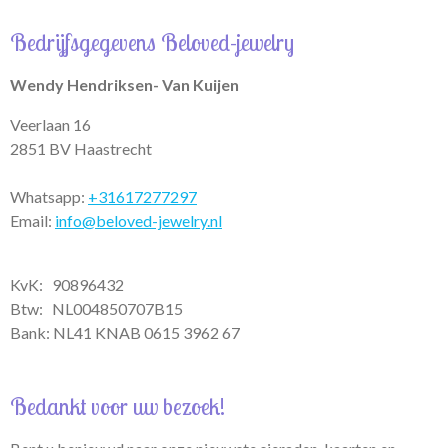
a
s
c
t
t
e
Bedrijfsgegevens Beloved-jewelry
s
a
b
A
g
o
p
r
o
Wendy Hendriksen- Van Kuijen
p
a
k
m
Veerlaan 16
2851 BV Haastrecht
Whatsapp:
+31617277297
Email:
info@beloved-jewelry.nl
KvK: 90896432
Btw:
NL004850707B15
Bank: NL41 KNAB 0615 3962 67
Bedankt voor uw bezoek!