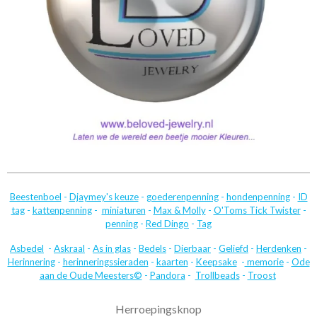
Beestenboel
-
Djaymey's keuze
-
goederenpenning
-
hondenpenning
-
ID
tag
-
kattenpenning
-
miniaturen
-
Max & Molly
-
O'Toms Tick Twister
-
penning
-
Red Dingo
-
Tag
Asbedel
-
Askraal
-
As in glas
-
Bedels
-
Dierbaar
-
Geliefd
-
Herdenken
-
Herinnering
-
herinneringssieraden
-
kaarten
-
Keepsake
-
memorie
-
Ode
aan de Oude Meesters©
-
Pandora
-
Trollbeads
-
Troost
Herroepingsknop