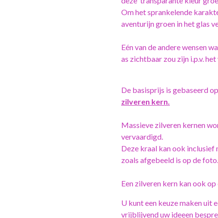
deze transparante kleur gro
Om het sprankelende karakter
aventurijn groen in het glas v
Eén van de andere wensen was
as zichtbaar zou zijn i.p.v. h
De basisprijs is gebaseerd o
zilveren kern.
Massieve zilveren kernen wo
vervaardigd.
Deze kraal kan ook inclusief
zoals afgebeeld is op de foto
Een zilveren kern kan ook o
U kunt een keuze maken uit e
vrijblijvend uw ideeen bespr