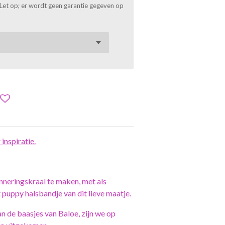
). Let op; er wordt geen garantie gegeven op
inspiratie.
neringskraal te maken, met als
 puppy halsbandje van dit lieve maatje.
n de baasjes van Baloe, zijn we op