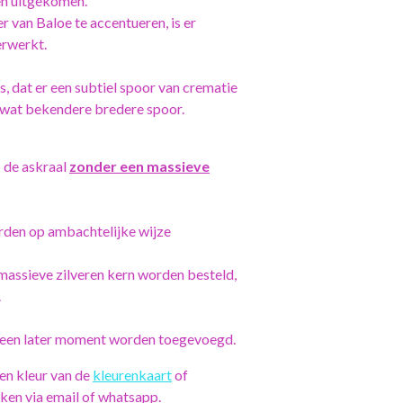
en uitgekomen.
 van Baloe te accentueren, is er
erwerkt.
, dat er een subtiel spoor van crematie
et wat bekendere bredere spoor.
p de askraal
zonder een massieve
rden op ambachtelijke wijze
 massieve zilveren kern worden besteld,
.
p een later moment worden toegevoegd.
en kleur van de
kleurenkaart
of
eken via email of whatsapp.