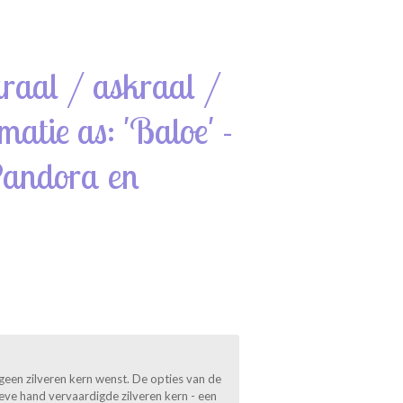
:
kraal / askraal /
matie as: 'Baloe' -
Pandora en
geen zilveren kern wenst. De opties van de
sieve hand vervaardigde zilveren kern - een