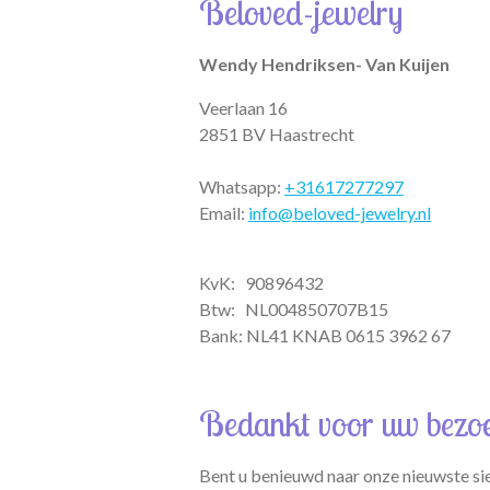
Beloved-jewelry
p
r
o
p
a
k
m
Wendy Hendriksen- Van Kuijen
Veerlaan 16
2851 BV Haastrecht
Whatsapp:
+31617277297
Email:
info@beloved-jewelry.nl
KvK: 90896432
Btw:
NL004850707B15
Bank: NL41 KNAB 0615 3962 67
Bedankt voor uw bezo
Bent u benieuwd naar onze nieuwste si