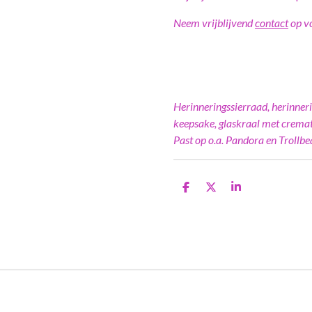
Neem vrijblijvend
contact
op vo
Herinneringssierraad, herinner
keepsake, glaskraal met cremat
Past op o.a. Pandora en Trollbe
D
D
S
e
e
h
l
e
a
e
l
r
n
e