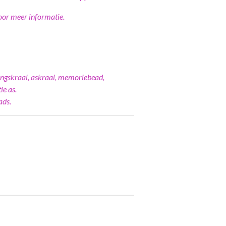
or meer informatie.
ingskraal, askraal, memoriebead,
ie as.
ads.