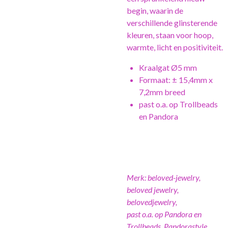
begin, waarin de
verschillende glinsterende
kleuren, staan voor hoop,
warmte, licht en positiviteit.
Kraalgat Ø5 mm
Formaat: ± 15,4mm x
7,2mm breed
past o.a. op Trollbeads
en Pandora
Merk: beloved-jewelry,
beloved jewelry,
belovedjewelry,
past o.a. op Pandora en
Trollbeads, Pandorastyle,