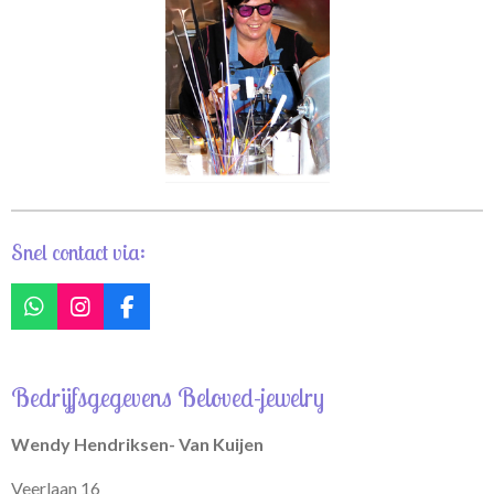
Snel contact via:
W
I
F
h
n
a
a
s
c
t
t
e
Bedrijfsgegevens Beloved-jewelry
s
a
b
A
g
o
p
r
o
Wendy Hendriksen- Van Kuijen
p
a
k
m
Veerlaan 16