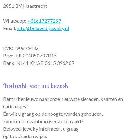
2851 BV Haastrecht
Whatsapp:
+31617277297
Email:
info@beloved-jewelry.nl
KvK: 90896432
Btw:
NL004850707B15
Bank: NL41 KNAB 0615 3962 67
Bedankt voor uw bezoek!
Bent u benieuwd naar onze nieuwste sieraden, kaarten en
cadeautjes?
Én wilt u graag op de hoogte worden gehouden,
zónder dat uw inbox overstelpt raakt?
Beloved-jewelry informeert u graag
op bescheiden wijze.