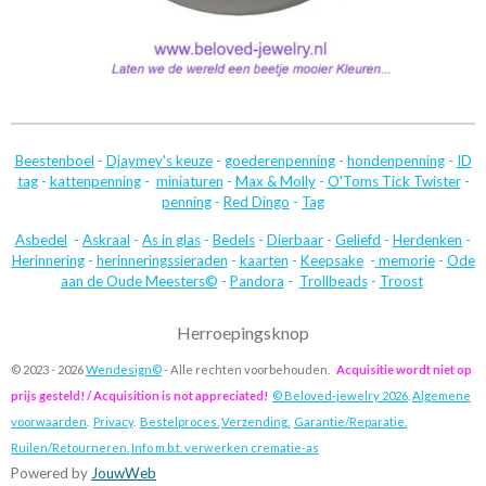
Beestenboel
-
Djaymey's keuze
-
goederenpenning
-
hondenpenning
-
ID
tag
-
kattenpenning
-
miniaturen
-
Max & Molly
-
O'Toms Tick Twister
-
penning
-
Red Dingo
-
Tag
Asbedel
-
Askraal
-
As in glas
-
Bedels
-
Dierbaar
-
Geliefd
-
Herdenken
-
Herinnering
-
herinneringssieraden
-
kaarten
-
Keepsake
-
memorie
-
Ode
aan de Oude Meesters©
-
Pandora
-
Trollbeads
-
Troost
Herroepingsknop
© 2023 - 2026
Wendesign©
- Alle rechten voorbehouden.
Acquisitie wordt niet op
prijs gesteld! / Acquisition is not appreciated!
© Beloved-jewelry 2026
.
Algemene
voorwaarden
.
Privacy
.
Bestelproces.
Verzending.
Garantie/Reparatie.
Ruilen/Retourneren.
Info m.b.t. verwerken crematie-as
Powered by
JouwWeb