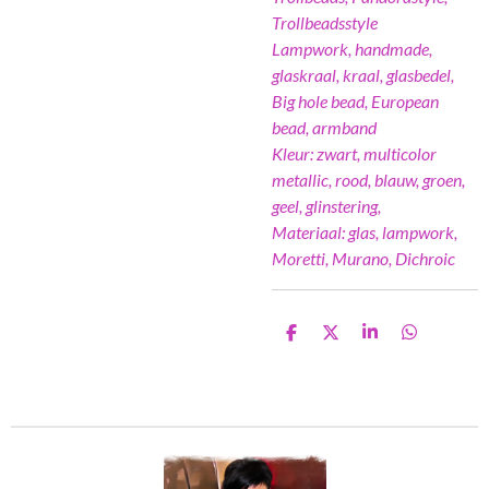
Trollbeadsstyle
Lampwork, handmade,
glaskraal, kraal, glasbedel,
Big hole bead, European
bead, armband
Kleur: zwart, multicolor
metallic, rood, blauw, groen,
geel, glinstering,
Materiaal: glas, lampwork,
Moretti, Murano, Dichroic
D
D
S
D
e
e
h
e
l
e
a
l
e
l
r
e
n
e
n