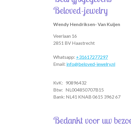
A
g
o
Beloved-jewelry
p
r
o
p
a
k
m
Wendy Hendriksen- Van Kuijen
Veerlaan 16
2851 BV Haastrecht
Whatsapp:
+31617277297
Email:
info@beloved-jewelry.nl
KvK: 90896432
Btw:
NL004850707B15
Bank: NL41 KNAB 0615 3962 67
Bedankt voor uw bezo