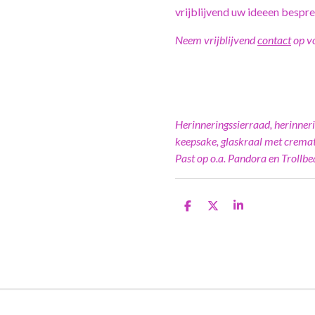
vrijblijvend uw ideeen bespr
Neem vrijblijvend
contact
op vo
Herinneringssierraad, herinner
keepsake, glaskraal met cremat
Past op o.a. Pandora en Trollbe
D
D
S
e
e
h
l
e
a
e
l
r
n
e