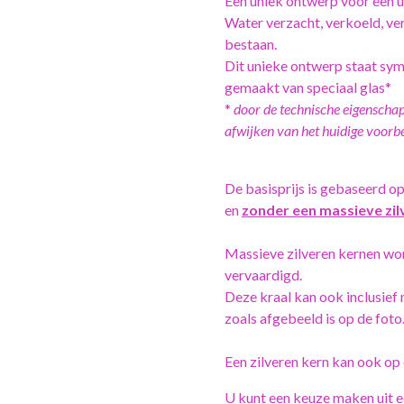
Een uniek ontwerp voor een u
Water verzacht, verkoeld, verl
bestaan.
Dit unieke ontwerp staat sym
gemaakt van speciaal glas*
*
door de technische eigenschapp
afwijken van het huidige voorb
De basisprijs is gebaseerd o
en
zonder een massieve zil
Massieve zilveren kernen wo
vervaardigd.
Deze kraal kan ook inclusief
zoals afgebeeld is op de foto
Een zilveren kern kan ook o
U kunt een keuze maken uit e