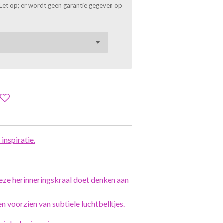
). Let op; er wordt geen garantie gegeven op
inspiratie.
eze herinneringskraal doet denken aan
n voorzien van subtiele luchtbelltjes.