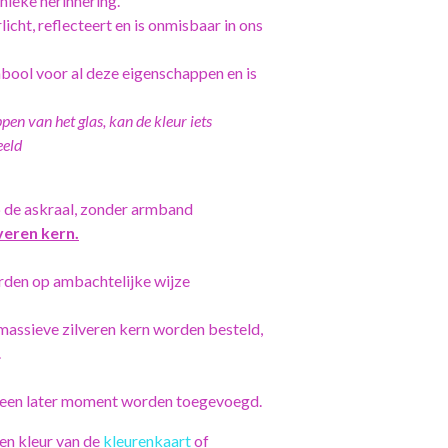
nieke herinnering.
icht, reflecteert en is onmisbaar in ons
bool voor al deze eigenschappen en is
en van het glas, kan de kleur iets
eeld
p de askraal, zonder armband
veren kern.
rden op ambachtelijke wijze
 massieve zilveren kern worden besteld,
.
p een later moment worden toegevoegd.
en kleur van de
kleurenkaart
of