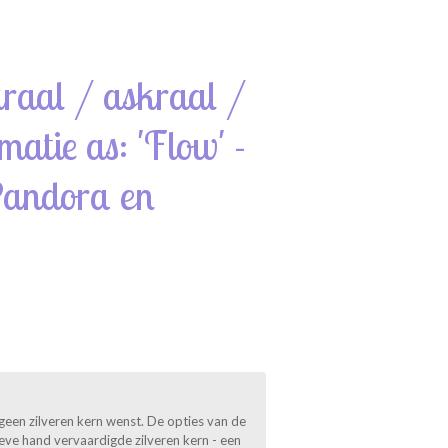
:
kraal / askraal /
matie as: 'Flow' -
Pandora en
geen zilveren kern wenst. De opties van de
sieve hand vervaardigde zilveren kern - een