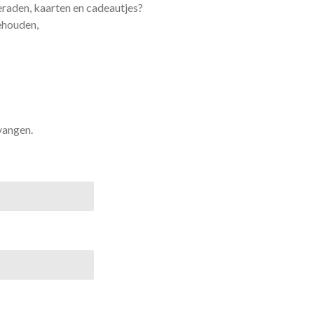
eraden, kaarten en cadeautjes?
ehouden,
vangen.