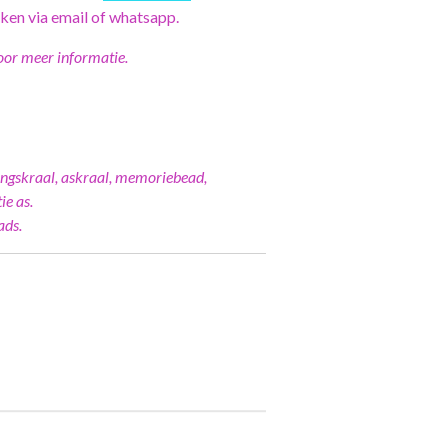
eken via email of whatsapp.
or meer informatie.
ingskraal, askraal, memoriebead,
ie as.
ads.