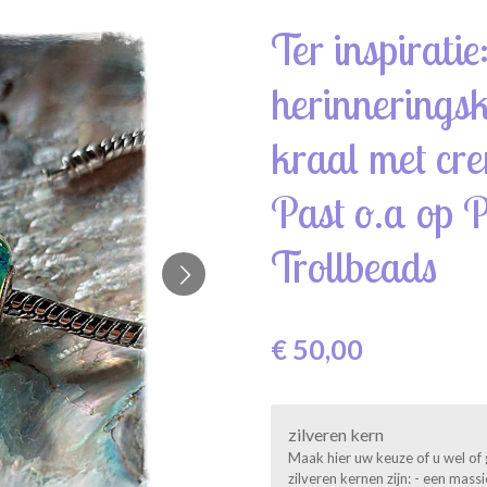
Ter inspiratie
herinnerings
kraal met cre
Past o.a op 
Trollbeads
€ 50,00
zilveren kern
Maak hier uw keuze of u wel of 
zilveren kernen zijn: - een mas