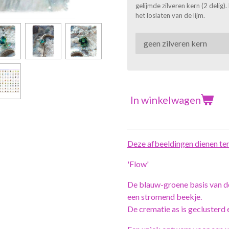
gelijmde zilveren kern (2 delig
het loslaten van de lijm.
In winkelwagen
Deze afbeeldingen dienen ter 
'Flow'
De blauw-groene basis van d
een stromend beekje.
De crematie as is geclusterd e