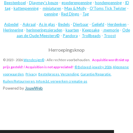
Beestenboel
-
Djaymey's keuze
-
goederenpenning
-
hondenpenning
-
ID
tag
-
kattenpenning
-
miniaturen
-
Max & Molly
-
O'Toms Tick Twister
-
penning
-
Red Dingo
-
Tag
Asbedel
-
Askraal
-
As in glas
-
Bedels
-
Dierbaar
-
Geliefd
-
Herdenken
-
Herinnering
-
herinneringssieraden
-
kaarten
-
Keepsake
-
memorie
-
Ode
aan de Oude Meesters©
-
Pandora
-
Trollbeads
-
Troost
Herroepingsknop
© 2023 - 2026
Wendesign©
- Alle rechten voorbehouden.
Acquisitie wordt niet op
prijs gesteld! / Acquisition is not appreciated!
© Beloved-jewelry 2026
.
Algemene
voorwaarden
.
Privacy
.
Bestelproces.
Verzending.
Garantie/Reparatie.
Ruilen/Retourneren.
Info m.b.t. verwerken crematie-as
Powered by
JouwWeb