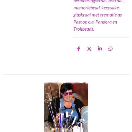
herinneringskraal, askraal,
memoriebead, keepsake,
glaskraal met crematie as.
Past op o.a. Pandora en
Trollbeads.
D
D
S
D
e
e
h
e
l
e
a
l
e
l
r
e
n
e
n