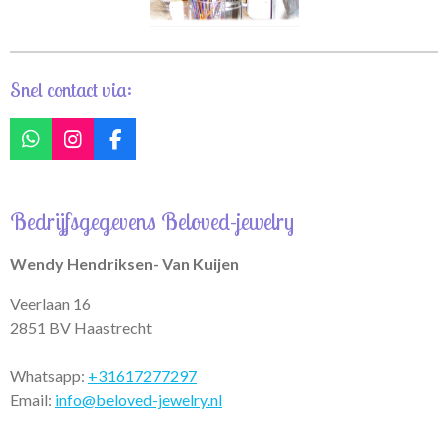
Snel contact via:
W
I
F
h
n
a
a
s
c
t
t
e
Bedrijfsgegevens Beloved-jewelry
s
a
b
A
g
o
p
r
o
Wendy Hendriksen- Van Kuijen
p
a
k
m
Veerlaan 16
2851 BV Haastrecht
Whatsapp:
+31617277297
Email:
info@beloved-jewelry.nl