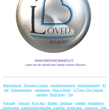
Beestenboel
-
Djaymey's keuze
-
goederenpenning
-
hondenpenning
-
ID
tag
-
kattenpenning
-
miniaturen
-
Max & Molly
-
O'Toms Tick Twister
-
penning
-
Red Dingo
-
Tag
Asbedel
-
Askraal
-
As in glas
-
Bedels
-
Dierbaar
-
Geliefd
-
Herdenken
-
Herinnering
-
herinneringssieraden
-
kaarten
-
Keepsake
-
memorie
-
Ode