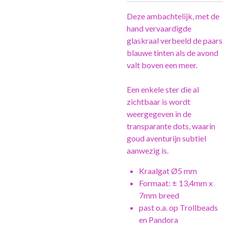
Deze ambachtelijk, met de
hand vervaardigde
glaskraal verbeeld de paars
blauwe tinten als de avond
valt boven een meer.
Een enkele ster die al
zichtbaar is wordt
weergegeven in de
transparante dots, waarin
goud aventurijn subtiel
aanwezig is.
Kraalgat Ø5 mm
Formaat: ± 13,4mm x
7mm breed
past o.a. op Trollbeads
en Pandora