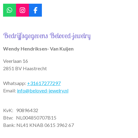
W
I
F
h
n
a
a
s
c
t
t
e
Bedrijfsgegevens Beloved-jewelry
s
a
b
A
g
o
p
r
o
Wendy Hendriksen- Van Kuijen
p
a
k
m
Veerlaan 16
2851 BV Haastrecht
Whatsapp:
+31617277297
Email:
info@beloved-jewelry.nl
KvK: 90896432
Btw:
NL004850707B15
Bank: NL41 KNAB 0615 3962 67