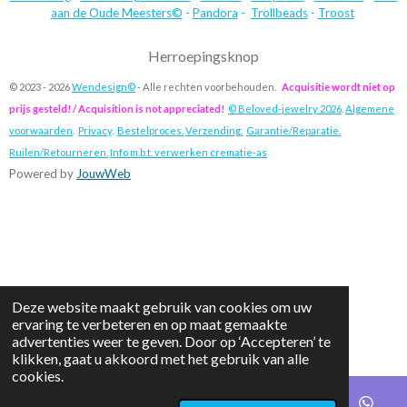
aan de Oude Meesters©
-
Pandora
-
Trollbeads
-
Troost
Herroepingsknop
© 2023 - 2026
Wendesign©
- Alle rechten voorbehouden.
Acquisitie wordt niet op
prijs gesteld! / Acquisition is not appreciated!
© Beloved-jewelry 2026
.
Algemene
voorwaarden
.
Privacy
.
Bestelproces.
Verzending.
Garantie/Reparatie.
Ruilen/Retourneren.
Info m.b.t. verwerken crematie-as
Powered by
JouwWeb
Deze website maakt gebruik van cookies om uw
ervaring te verbeteren en op maat gemaakte
advertenties weer te geven. Door op ‘Accepteren’ te
klikken, gaat u akkoord met het gebruik van alle
cookies.