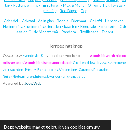
tag
-
kattenpenning
-
miniaturen
-
Max & Molly
-
O'Toms Tick Twister
-
penning
-
Red Dingo
-
Tag
Asbedel
-
Askraal
-
As in glas
-
Bedels
-
Dierbaar
-
Geliefd
-
Herdenken
-
Herinnering
-
herinneringssieraden
-
kaarten
-
Keepsake
-
memorie
-
Ode
aan de Oude Meesters©
-
Pandora
-
Trollbeads
-
Troost
Herroepingsknop
© 2023 - 2026
Wendesign©
- Alle rechten voorbehouden.
Acquisitie wordt niet op
prijs gesteld! / Acquisition is not appreciated!
© Beloved-jewelry 2026
.
Algemene
voorwaarden
.
Privacy
.
Bestelproces.
Verzending.
Garantie/Reparatie.
Ruilen/Retourneren.
Info m.b.t. verwerken crematie-as
Powered by
JouwWeb
Deze website maakt gebruik van cookies om uw