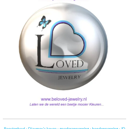
Beestenboel
-
Djaymey's keuze
-
goederenpenning
-
hondenpenning
-
ID