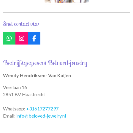
Snel contact via:
W
I
F
h
n
a
a
s
c
t
t
e
Bedrijfsgegevens Beloved-jewelry
s
a
b
A
g
o
p
r
o
Wendy Hendriksen- Van Kuijen
p
a
k
m
Veerlaan 16
2851 BV Haastrecht
Whatsapp:
+31617277297
Email:
info@beloved-jewelry.nl