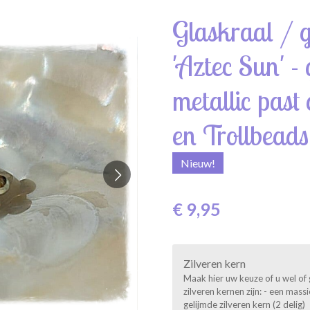
Glaskraal / g
'Aztec Sun' - 
metallic past
en Trollbeads
Nieuw!
€ 9,95
Zilveren kern
Maak hier uw keuze of u wel of 
zilveren kernen zijn: - een mas
gelijmde zilveren kern (2 delig)