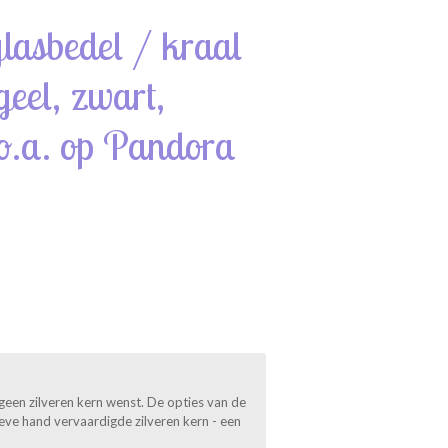
lasbedel / kraal
geel, zwart,
 o.a. op Pandora
geen zilveren kern wenst. De opties van de
sieve hand vervaardigde zilveren kern - een