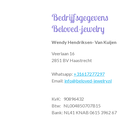
a
s
c
t
t
e
Bedrijfsgegevens
s
a
b
A
g
o
Beloved-jewelry
p
r
o
p
a
k
m
Wendy Hendriksen- Van Kuijen
Veerlaan 16
2851 BV Haastrecht
Whatsapp:
+31617277297
Email:
info@beloved-jewelry.nl
KvK: 90896432
Btw:
NL004850707B15
Bank: NL41 KNAB 0615 3962 67