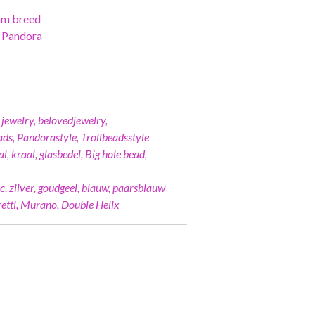
mm breed
n Pandora
jewelry, belovedjewelry,
ads, Pandorastyle, Trollbeadsstyle
 kraal, glasbedel, Big hole bead,
ic, zilver, goudgeel, blauw, paarsblauw
etti, Murano, Double Helix