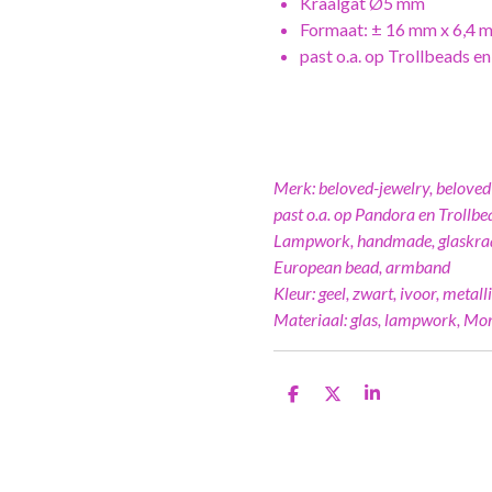
Kraalgat Ø5 mm
Formaat: ± 16 mm x 6,4 
past o.a. op Trollbeads e
Merk: beloved-jewelry, beloved 
past o.a. op Pandora en Trollbe
Lampwork, handmade, glaskraal,
European bead, armband
Kleur: geel, zwart, ivoor, metall
Materiaal: glas, lampwork, Mor
D
D
S
e
e
h
l
e
a
e
l
r
n
e