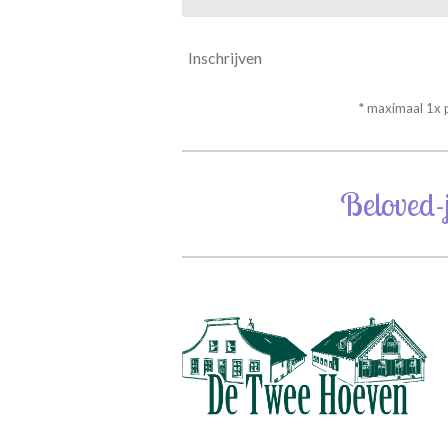
Inschrijven
* maximaal 1x
Beloved-