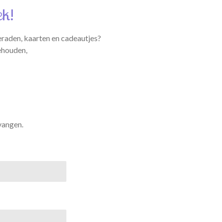
ek!
eraden, kaarten en cadeautjes?
ehouden,
vangen.