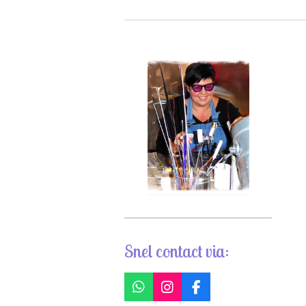
Snel contact via:
W
I
F
h
n
a